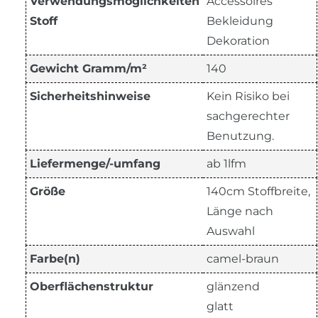
Verwendungsmöglichkeiten
Accessoires
Stoff
Bekleidung
Dekoration
Gewicht Gramm/m²
140
Sicherheitshinweise
Kein Risiko bei
sachgerechter
Benutzung.
Liefermenge/-umfang
ab 1lfm
Größe
140cm Stoffbreite,
Länge nach
Auswahl
Farbe(n)
camel-braun
Oberflächenstruktur
glänzend
glatt