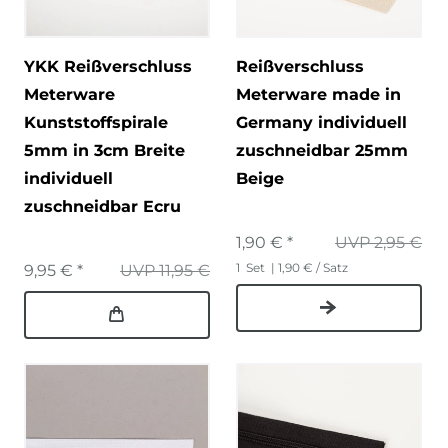
YKK Reißverschluss
Reißverschluss
Meterware
Meterware made in
Kunststoffspirale
Germany individuell
5mm in 3cm Breite
zuschneidbar 25mm
individuell
Beige
zuschneidbar Ecru
1,90 € *
UVP 2,95 €
1
Set
| 1,90 € / Satz
9,95 € *
UVP 11,95 €