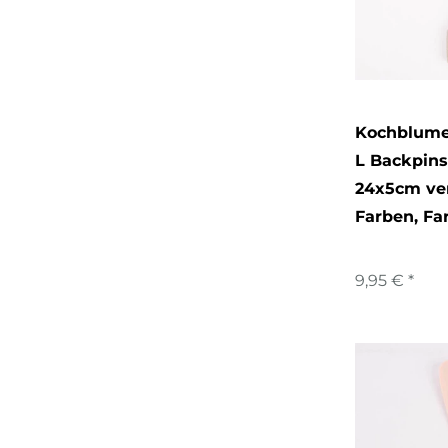
Kochblume
L Backpins
24x5cm ve
Farben
, Fa
9,95 € *