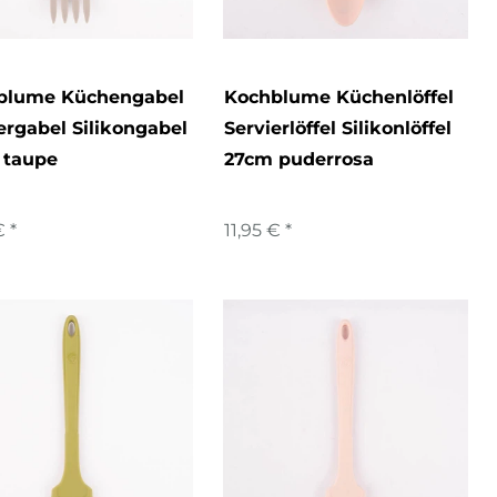
blume Küchengabel
Kochblume Küchenlöffel
ergabel Silikongabel
Servierlöffel Silikonlöffel
 taupe
27cm puderrosa
€ *
11,95 € *