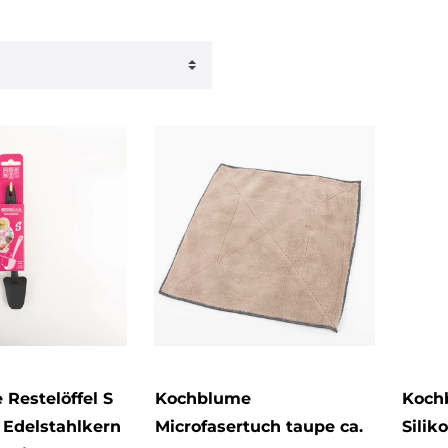
che
1
rt
Heku
42
n
1
Blüten
Kochblume
Zenker
Restelöffel S
Kochblume
Kochb
t Edelstahlkern
Microfasertuch taupe ca.
Silik