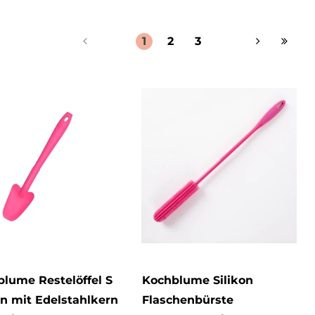
Kunststoff
1
1
geeignet für Backofen
2
Metall
157
1
geeignet für Mikrowelle
1
2
3
1
Papier/Pappe
1
76
lebensmittelecht
1
Polyester
39
pflegeleicht
lume Restelöffel S
Kochblume Silikon
on mit Edelstahlkern
Flaschenbürste