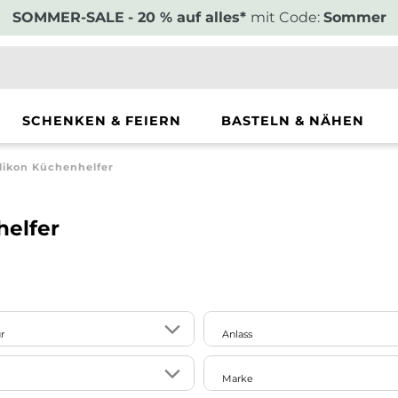
SOMMER-SALE
- 20 % auf alles*
mit Code:
Sommer
SCHENKEN & FEIERN
BASTELN & NÄHEN
likon Küchenhelfer
elfer
r
Anlass
2
Einzug
Marke
152