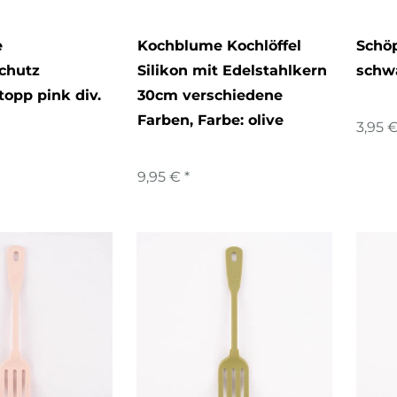
e
Kochblume Kochlöffel
Schöp
chutz
Silikon mit Edelstahlkern
schw
opp pink div.
30cm verschiedene
Farben
, Farbe: olive
3,95 €
9,95 € *