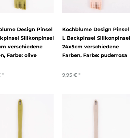
blume Design Pinsel
Kochblume Design Pinsel
kpinsel Silikonpinsel
L Backpinsel Silikonpinsel
cm verschiedene
24x5cm verschiedene
en
, Farbe: olive
Farben
, Farbe: puderrosa
 *
9,95 € *