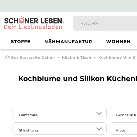
STOFFE
NÄHMANUFAKTUR
WOHNEN
Zur Startseite Gehen
Küche & Tisch
Kochblume Und Si
Kochblume und Silikon Küchenh
Farbfamilie
Geschenk fü
Männer
10
7
22
20
Stilrichtung
Motiv
beige
blau
bunt
grau