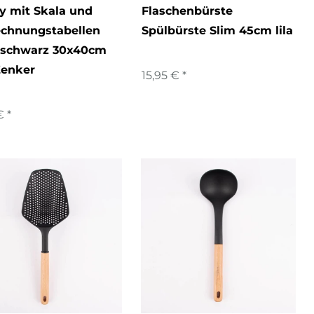
y mit Skala und
Flaschenbürste
chnungstabellen
Spülbürste Slim 45cm lila
 schwarz 30x40cm
Zenker
15,95 € *
€ *