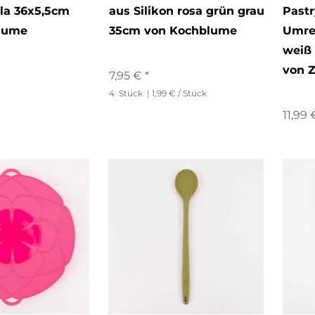
lila 36x5,5cm
aus Silikon rosa grün grau
Pastr
lume
35cm von Kochblume
Umre
weiß
von 
7,95 € *
4
Stück
| 1,99 € / Stück
11,99 