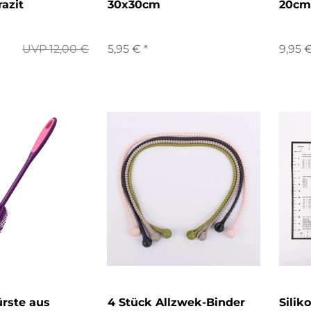
azit
30x30cm
20cm
UVP 12,00 €
5,95 € *
9,95 €
rste aus
4 Stück Allzwek-Binder
Silik