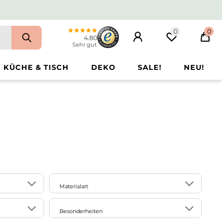
0
0
4.80
Sehr gut
KÜCHE & TISCH
DEKO
SALE!
NEU!
Materialart
11
2
Holz
Besonderheiten
84