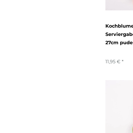
Kochblume
Serviergab
27cm pude
11,95 € *