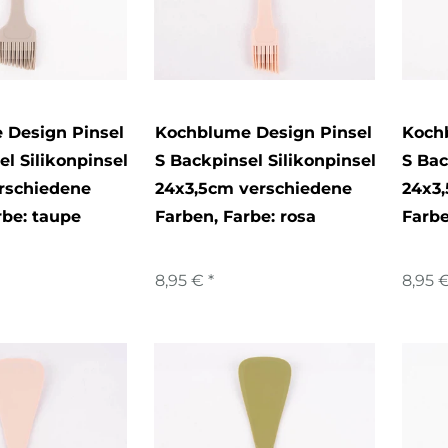
 Design Pinsel
Kochblume Design Pinsel
Koch
el Silikonpinsel
S Backpinsel Silikonpinsel
S Bac
rschiedene
24x3,5cm verschiedene
24x3
rbe: taupe
Farben
, Farbe: rosa
Farb
8,95 € *
8,95 €