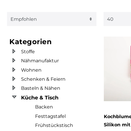
Hobbykö
2
klassisch
gemuste
46
2
1
29
Backfee
2
Landhaus
Blumen/
grün
natur
pastell
rosa
2
16
1
Kategorien
schwarz
violett
weiß
Stoffe
Nähmanufaktur
Wohnen
Schenken & Feiern
Basteln & Nähen
Küche & Tisch
Backen
Festtagstafel
Kochblume 
Silikon mi
Frühstückstisch