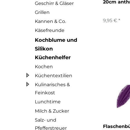
20cm anthr
Geschirr & Gläser
Grillen
9,95 € *
Kannen & Co.
Käsefreunde
Kochblume und
Silikon
Küchenhelfer
Kochen
Küchentextilien
Kulinarisches &
Feinkost
Lunchtime
Milch & Zucker
Salz- und
Flaschenbü
Pfefferstreuer