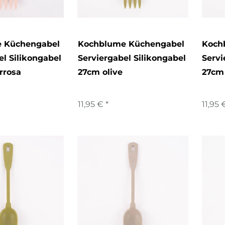
 Küchengabel
Kochblume Küchengabel
Koch
el Silikongabel
Serviergabel Silikongabel
Servi
rrosa
27cm olive
27cm
11,95 € *
11,95 