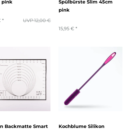
 pink
Spülbürste Slim 45cm
pink
 *
UVP 12,00 €
15,95 € *
on Backmatte Smart
Kochblume Silikon