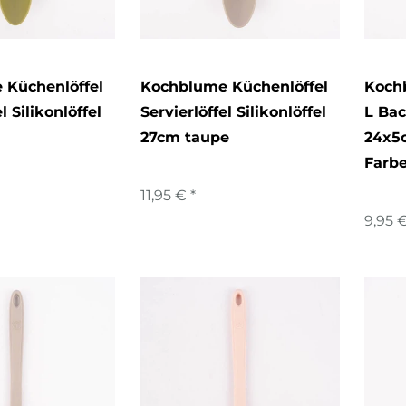
 Küchenlöffel
Kochblume Küchenlöffel
Koch
l Silikonlöffel
Servierlöffel Silikonlöffel
L Bac
27cm taupe
24x5
Farb
11,95 € *
9,95 €