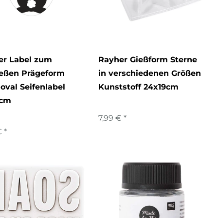
er Label zum
Rayher Gießform Sterne
ießen Prägeform
in verschiedenen Größen
oval Seifenlabel
Kunststoff 24x19cm
5cm
7,99 € *
 *