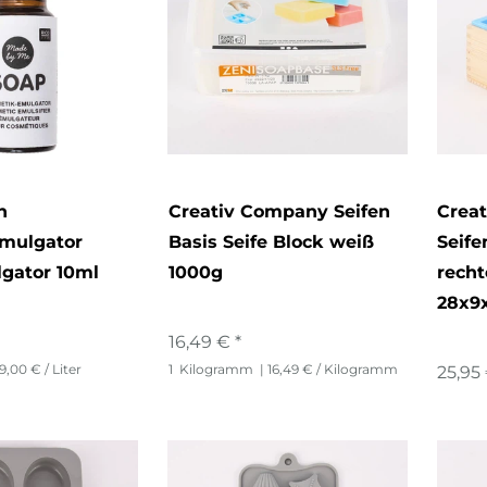
n
Creativ Company Seifen
Crea
mulgator
Basis Seife Block weiß
Seif
gator 10ml
1000g
recht
28x9
16,49 € *
9,00 € / Liter
1
Kilogramm
| 16,49 € / Kilogramm
25,95 