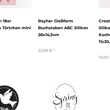
n 18er
Rayher Gießform
Crea
m Törtchen mini
Buchstaben ABC Silikon
Silik
26x14,5cm
Kuche
11x20
22,99 € *
10,00