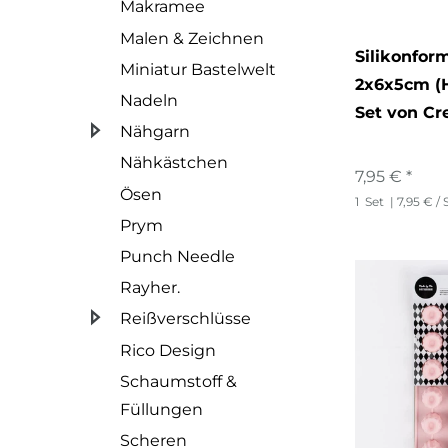
Makramee
Malen & Zeichnen
Silikonfor
Miniatur Bastelwelt
2x6x5cm (
Nadeln
Set von C
Nähgarn
Nähkästchen
7,95 € *
Ösen
1
Set
| 7,95 € / 
Prym
Punch Needle
Rayher.
Reißverschlüsse
Rico Design
Schaumstoff &
Füllungen
Scheren