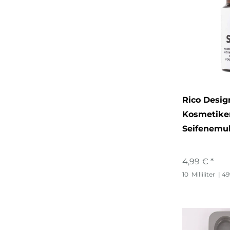
Rico Desig
Kosmetike
Seifenemul
4,99 € *
10
Milliliter
| 49