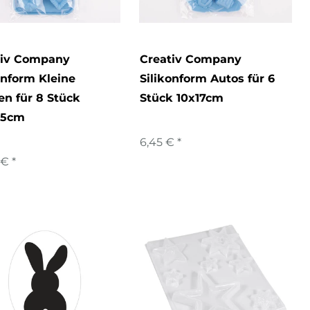
tiv Company
Creativ Company
onform Kleine
Silikonform Autos für 6
n für 8 Stück
Stück 10x17cm
,5cm
6,45 € *
 € *