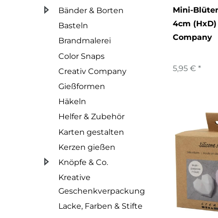
Mini-Blüte
Bänder & Borten
4cm (HxD) 
Basteln
Company
Brandmalerei
Color Snaps
5,95 € *
Creativ Company
Gießformen
Häkeln
Helfer & Zubehör
Karten gestalten
Kerzen gießen
Knöpfe & Co.
Kreative
Geschenkverpackung
Lacke, Farben & Stifte