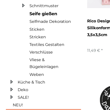
Schnittmuster
Seife gießen
Rico Desig
Selfmade Dekoration
Silikonfor
Sticken
3,5x3,5cm
Stricken
Textiles Gestalten
11,49 € *
Verschlüsse
Vliese &
Bügeleinlagen
Weben
Küche & Tisch
Deko
SALE!
NEU!