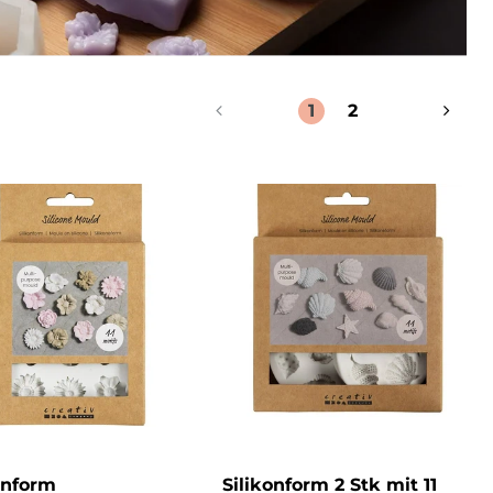
1
2
onform
Silikonform 2 Stk mit 11