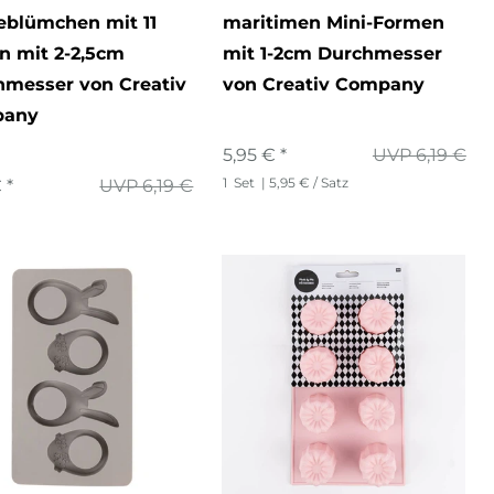
eblümchen mit 11
maritimen Mini-Formen
n mit 2-2,5cm
mit 1-2cm Durchmesser
hmesser von Creativ
von Creativ Company
pany
5,95 € *
UVP 6,19 €
1
Set
| 5,95 € / Satz
 *
UVP 6,19 €