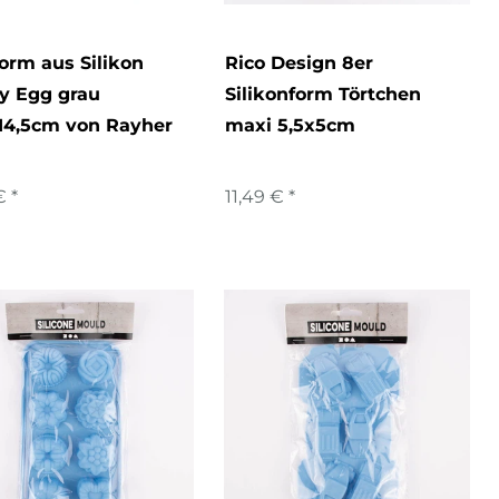
orm aus Silikon
Rico Design 8er
y Egg grau
Silikonform Törtchen
14,5cm von Rayher
maxi 5,5x5cm
€ *
11,49 € *