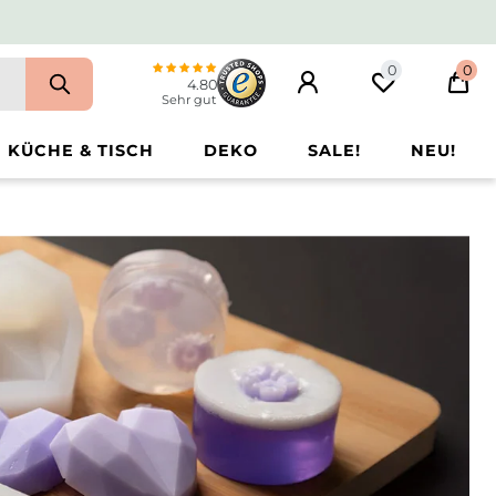
0
0
4.80
Sehr gut
KÜCHE & TISCH
DEKO
SALE!
NEU!