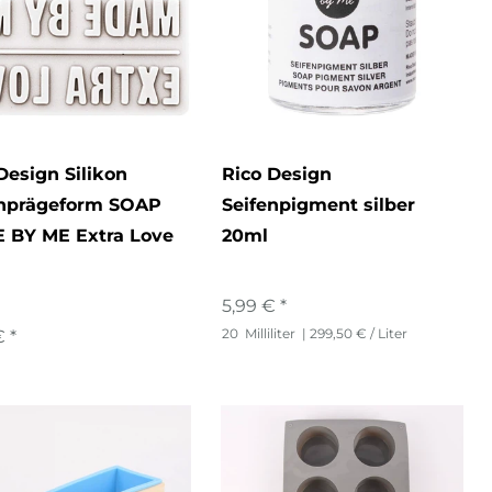
Design Silikon
Rico Design
enprägeform SOAP
Seifenpigment silber
 BY ME Extra Love
20ml
g
5,99 € *
20
Milliliter
| 299,50 € / Liter
 *