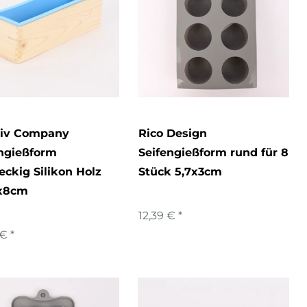
tiv Company
Rico Design
engießform
Seifengießform rund für 8
eckig Silikon Holz
Stück 5,7x3cm
x8cm
12,39 € *
€ *