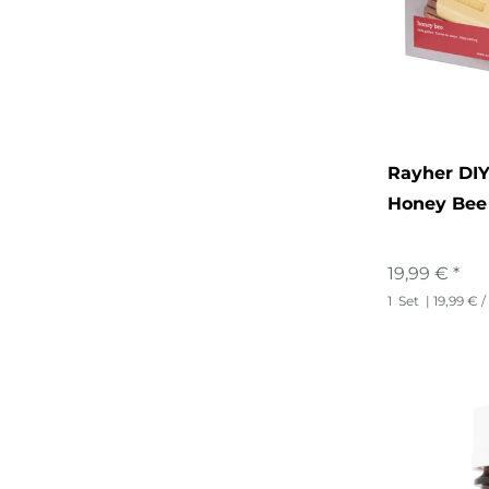
Rayher DIY
Honey Bee
19,99 € *
1
Set
| 19,99 € /