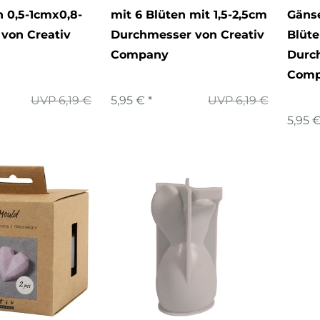
n 0,5-1cmx0,8-
mit 6 Blüten mit 1,5-2,5cm
Gäns
von Creativ
Durchmesser von Creativ
Blüte
Company
Durc
Com
UVP 6,19 €
5,95 € *
UVP 6,19 €
5,95 €