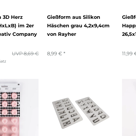
m 3D Herz
Gießform aus Silikon
Gießf
HxLxB) im 2er
Häschen grau 4,2x9,4cm
Happ
reativ Company
von Rayher
26,5x
UVP 8,69 €
8,99 € *
11,99 
Satz