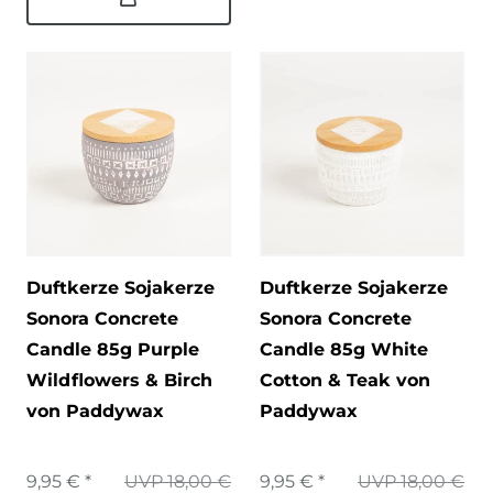
Duftkerze Sojakerze
Duftkerze Sojakerze
Sonora Concrete
Sonora Concrete
Candle 85g Purple
Candle 85g White
Wildflowers & Birch
Cotton & Teak von
von Paddywax
Paddywax
9,95 € *
UVP 18,00 €
9,95 € *
UVP 18,00 €