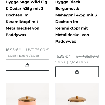
Hygge Sage Wild Fig
Hygge Black
& Cedar 425g mit 3
Bergamot &
Dochten im
Mahagoni 425g mit 3
Keramiktopf mit
Dochten im
Metalldeckel von
Keramiktopf mit
Paddywax
Metalldeckel von
Paddywax
16,95 € *
UVP 35,00 €
1
Stück
| 16,95 € / Stück
16,95 € *
UVP 35,00 €
1
Stück
| 16,95 € / Stück