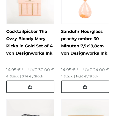
Cocktailpicker The
Sanduhr Hourglass
Ozzy Bloody Mary
peachy ombre 30
Picks in Gold Set of 4
Minuten 7,5x19,8cm
von Designworks Ink
von Designworks Ink
14,95 € *
UVP 30,00 €
14,95 € *
UVP 24,00 €
4
Stück
| 3,74 € / Stück
1
Stück
| 14,95 € / Stück