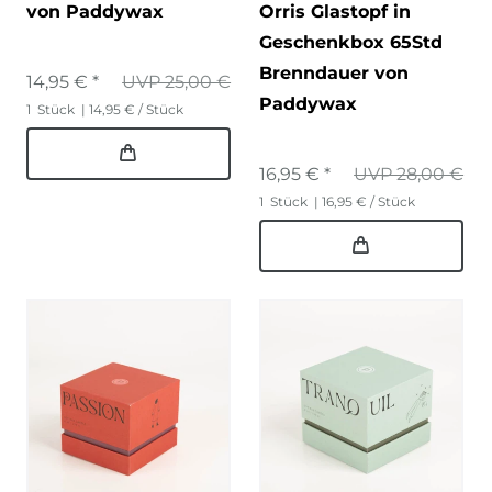
von Paddywax
Orris Glastopf in
Geschenkbox 65Std
Brenndauer von
14,95 € *
UVP 25,00 €
Paddywax
1
Stück
| 14,95 € / Stück
16,95 € *
UVP 28,00 €
1
Stück
| 16,95 € / Stück