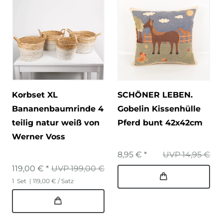
Korbset XL
SCHÖNER LEBEN.
Bananenbaumrinde 4
Gobelin Kissenhülle
teilig natur weiß von
Pferd bunt 42x42cm
Werner Voss
8,95 € *
UVP 14,95 €
119,00 € *
UVP 199,00 €
1
Set
| 119,00 € / Satz