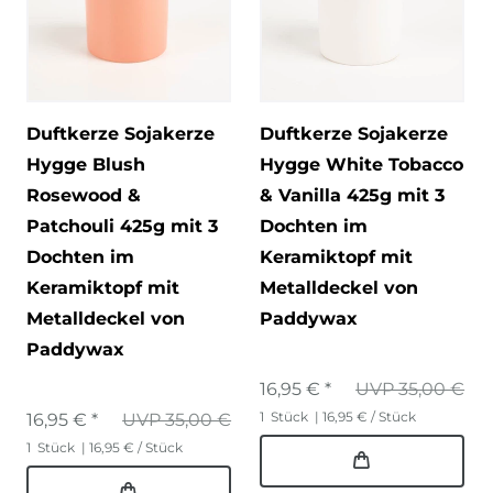
Duftkerze Sojakerze
Duftkerze Sojakerze
Hygge Blush
Hygge White Tobacco
Rosewood &
& Vanilla 425g mit 3
Patchouli 425g mit 3
Dochten im
Dochten im
Keramiktopf mit
Keramiktopf mit
Metalldeckel von
Metalldeckel von
Paddywax
Paddywax
16,95 € *
UVP 35,00 €
1
Stück
| 16,95 € / Stück
16,95 € *
UVP 35,00 €
1
Stück
| 16,95 € / Stück