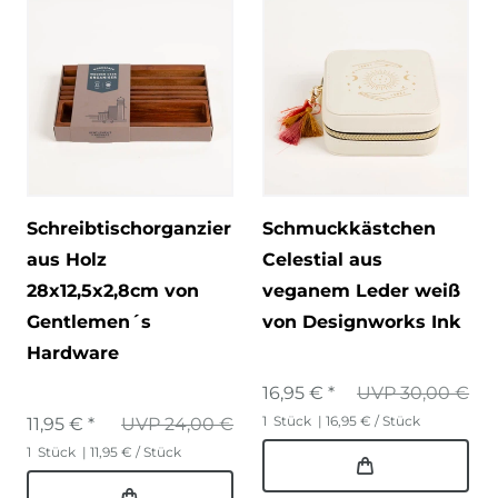
Schreibtischorganzier
Schmuckkästchen
aus Holz
Celestial aus
28x12,5x2,8cm von
veganem Leder weiß
Gentlemen´s
von Designworks Ink
Hardware
16,95 € *
UVP 30,00 €
1
Stück
| 16,95 € / Stück
11,95 € *
UVP 24,00 €
1
Stück
| 11,95 € / Stück