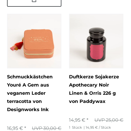
Schmuckkästchen
Duftkerze Sojakerze
Youré A Gem aus
Apothecary Noir
veganem Leder
Linen & Orris 226 g
terracotta von
von Paddywax
Designworks Ink
14,95 € *
UVP 25,00 €
1
Stück
| 14,95 € / Stück
16,95 € *
UVP 30,00 €