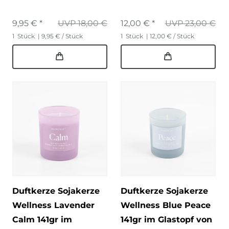
9,95 € *
UVP 18,00 €
12,00 € *
UVP 23,00 €
1
Stück
| 9,95 € / Stück
1
Stück
| 12,00 € / Stück
Duftkerze Sojakerze
Duftkerze Sojakerze
Wellness Lavender
Wellness Blue Peace
Calm 141gr im
141gr im Glastopf von