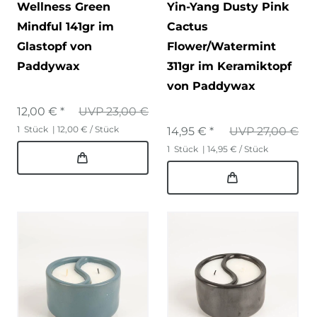
Wellness Green
Yin-Yang Dusty Pink
Mindful 141gr im
Cactus
Glastopf von
Flower/Watermint
Paddywax
311gr im Keramiktopf
von Paddywax
12,00 € *
UVP 23,00 €
1
Stück
| 12,00 € / Stück
14,95 € *
UVP 27,00 €
1
Stück
| 14,95 € / Stück