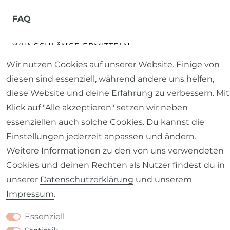
FAQ
WUNSCHLÄNGE ERMITTELN
Wir nutzen Cookies auf unserer Website. Einige von
ALLGEMEINE FRAGEN
diesen sind essenziell, während andere uns helfen,
diese Website und deine Erfahrung zu verbessern. Mit
PFLEGE- & WASCHANLEITUNG
Klick auf "Alle akzeptieren" setzen wir neben
essenziellen auch solche Cookies. Du kannst die
SCHÖNER LEBEN. RATGEBER
Einstellungen jederzeit anpassen und ändern.
Weitere Informationen zu den von uns verwendeten
STOFF-LEXIKON
Cookies und deinen Rechten als Nutzer findest du in
unserer
Daten­schutz­erklärung
und unserem
GARDINENRATGEBER
Impressum
.
RÜCKSENDUNGEN
Essenziell