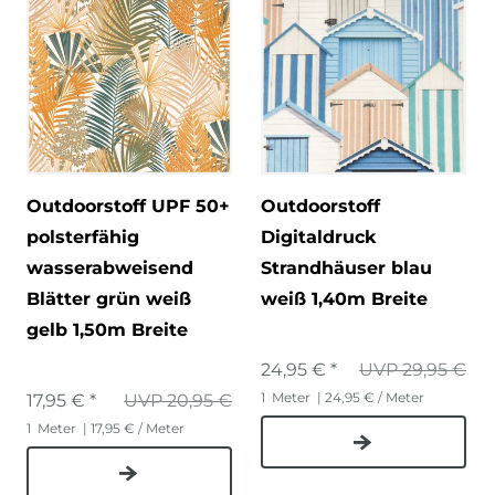
Outdoorstoff UPF 50+
Outdoorstoff
polsterfähig
Digitaldruck
wasserabweisend
Strandhäuser blau
Blätter grün weiß
weiß 1,40m Breite
gelb 1,50m Breite
24,95 € *
UVP 29,95 €
1
Meter
| 24,95 € / Meter
17,95 € *
UVP 20,95 €
1
Meter
| 17,95 € / Meter