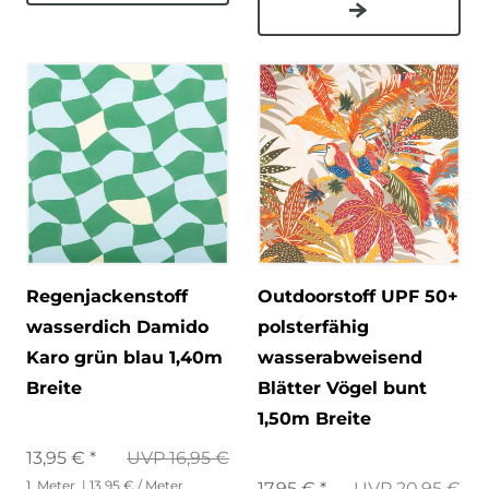
Regenjackenstoff
Outdoorstoff UPF 50+
wasserdich Damido
polsterfähig
Karo grün blau 1,40m
wasserabweisend
Breite
Blätter Vögel bunt
1,50m Breite
13,95 € *
UVP 16,95 €
1
Meter
| 13,95 € / Meter
17,95 € *
UVP 20,95 €