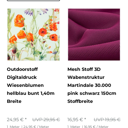
Outdoorstoff
Mesh Stoff 3D
Digitaldruck
Wabenstruktur
Wiesenblumen
Martindale 30.000
hellblau bunt 1,40m
pink schwarz 150cm
Breite
Stoffbreite
24,95 € *
UVP 29,95 €
16,95 € *
UVP 19,95 €
1
Meter
| 24,95 € / Meter
1
Meter
| 16,95 € / Meter