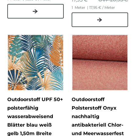
1
Meter
| 17,95 € / Meter
Outdoorstoff UPF 50+
Outdoorstoff
polsterfähig
Polsterstoff Onyx
wasserabweisend
nachhaltig
Blätter blau weiß
antibakteriell Chlor-
gelb 1,50m Breite
und Meerwasserfest