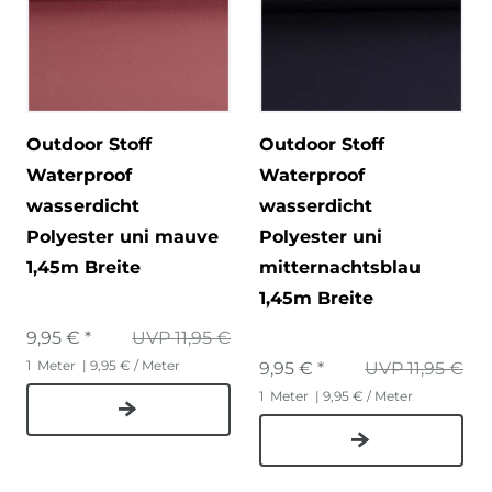
Outdoor Stoff
Outdoor Stoff
Waterproof
Waterproof
wasserdicht
wasserdicht
Polyester uni mauve
Polyester uni
1,45m Breite
mitternachtsblau
1,45m Breite
9,95 € *
UVP 11,95 €
1
Meter
| 9,95 € / Meter
9,95 € *
UVP 11,95 €
1
Meter
| 9,95 € / Meter