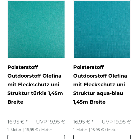
Polsterstoff
Polsterstoff
Outdoorstoff Olefina
Outdoorstoff Olefina
mit Fleckschutz uni
mit Fleckschutz uni
Struktur türkis 1,45m
Struktur aqua-blau
Breite
1,45m Breite
16,95 € *
UVP 19,95 €
16,95 € *
UVP 19,95 €
1
Meter
| 16,95 € / Meter
1
Meter
| 16,95 € / Meter