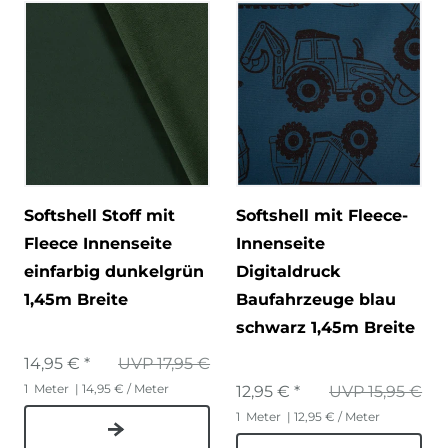
Softshell Stoff mit
Softshell mit Fleece-
Fleece Innenseite
Innenseite
einfarbig dunkelgrün
Digitaldruck
1,45m Breite
Baufahrzeuge blau
schwarz 1,45m Breite
14,95 € *
UVP 17,95 €
1
Meter
| 14,95 € / Meter
12,95 € *
UVP 15,95 €
1
Meter
| 12,95 € / Meter