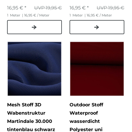
16,95 € *
UVP 19,95 €
16,95 € *
UVP 19,95 €
1
Meter
| 16,95 € / Meter
1
Meter
| 16,95 € / Meter
Mesh Stoff 3D
Outdoor Stoff
Wabenstruktur
Waterproof
Martindale 30.000
wasserdicht
tintenblau schwarz
Polyester uni