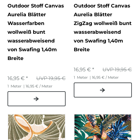
Outdoor Stoff Canvas
Outdoor Stoff Canvas
Aurelia Blätter
Aurelia Blätter
Wasserfarben
ZigZag wollweiß bunt
wollweiß bunt
wasserabweisend
wasserabweisend
von Swafing 1,40m
von Swafing 1,40m
Breite
Breite
16,95 € *
UVP 19,95 €
1
Meter
| 16,95 € / Meter
16,95 € *
UVP 19,95 €
1
Meter
| 16,95 € / Meter