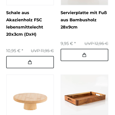
Schale aus
Servierplatte mit Fuß
Akazienholz FSC
aus Bambusholz
lebensmittelecht
28x9cm
20x3cm (DxH)
9,95 € *
UVP 12,95 €
10,95 € *
UVP 11,95 €