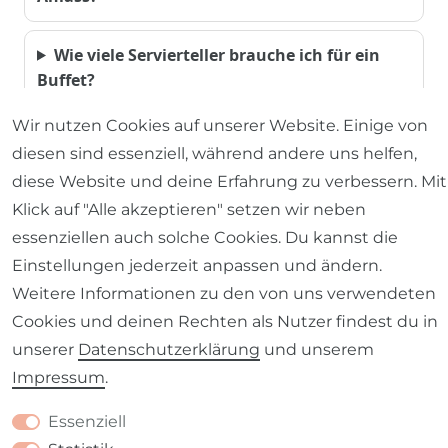
Wie viele Servierteller brauche ich für ein
Buffet?
Wir nutzen Cookies auf unserer Website. Einige von
Welches Material ist am pflegeleichtesten?
diesen sind essenziell, während andere uns helfen,
diese Website und deine Erfahrung zu verbessern. Mit
Kann ich Servierteller auch als Deko nutzen?
Klick auf "Alle akzeptieren" setzen wir neben
essenziellen auch solche Cookies. Du kannst die
Welche Größe sollte eine Käseplatte haben?
Einstellungen jederzeit anpassen und ändern.
Weitere Informationen zu den von uns verwendeten
Was ist der Unterschied zwischen
Cookies und deinen Rechten als Nutzer findest du in
Servierplatte und Tablett?
unserer
Daten­schutz­erklärung
und unserem
Impressum
.
Wie kombiniere ich Servierteller mit
Essenziell
Tischwäsche?