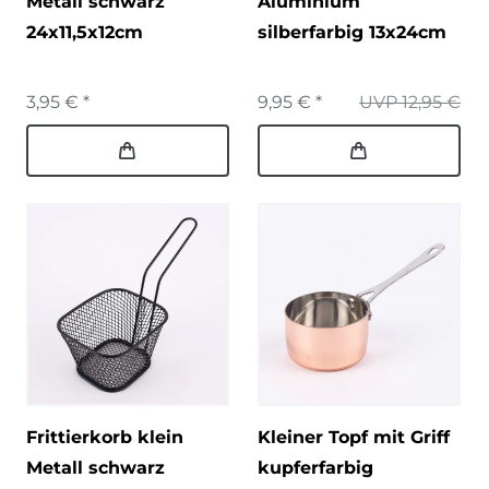
Metall schwarz
Aluminium
24x11,5x12cm
silberfarbig 13x24cm
3,95 € *
9,95 € *
UVP 12,95 €
Frittierkorb klein
Kleiner Topf mit Griff
Metall schwarz
kupferfarbig