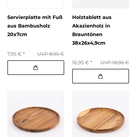
Servierplatte mit Fuß
Holztablett aus
aus Bambusholz
Akazienholz in
20x7cm
Brauntönen
38x26x4,9cm
7,95 € *
UVP 8,95 €
16,95 € *
UVP 18,95 €