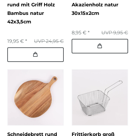
rund mit Griff Holz
Akazienholz natur
Bambus natur
30x15x2cm
42x3,5cm
8,95 € *
UVP 9,95 €
19,95 € *
UVP 24,95 €
Schneidebrett rund
Frittierkorb groß