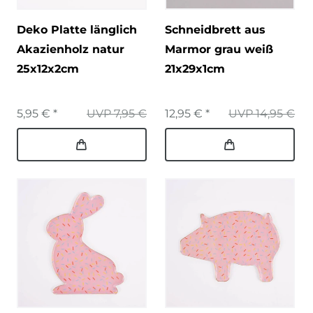
Deko Platte länglich
Schneidbrett aus
Akazienholz natur
Marmor grau weiß
25x12x2cm
21x29x1cm
5,95 € *
UVP 7,95 €
12,95 € *
UVP 14,95 €