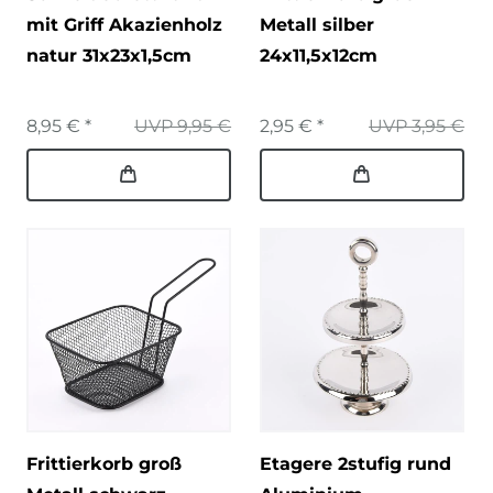
mit Griff Akazienholz
Metall silber
natur 31x23x1,5cm
24x11,5x12cm
8,95 € *
UVP 9,95 €
2,95 € *
UVP 3,95 €
Frittierkorb groß
Etagere 2stufig rund