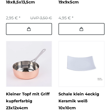
18x8,5x13,5cm
19x9x5cm
2,95 € *
UVP 3,50 €
4,95 € *
Kleiner Topf mit Griff
Schale klein 4eckig
kupferfarbig
Keramik weiß
23x12x4cm
10x10cm