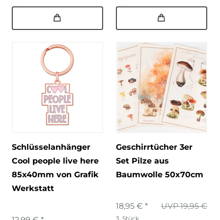
Schlüsselanhänger
Geschirrtücher 3er
Cool people live here
Set Pilze aus
85x40mm von Grafik
Baumwolle 50x70cm
Werkstatt
18,95 € *
UVP 19,95 €
3
Stück
12,99 € *