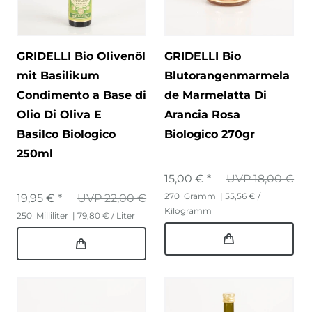
GRIDELLI Bio Olivenöl
GRIDELLI Bio
mit Basilikum
Blutorangenmarmela
Condimento a Base di
de Marmelatta Di
Olio Di Oliva E
Arancia Rosa
Basilco Biologico
Biologico 270gr
250ml
15,00 € *
UVP 18,00 €
270
Gramm
| 55,56 € /
19,95 € *
UVP 22,00 €
Kilogramm
250
Milliliter
| 79,80 € / Liter