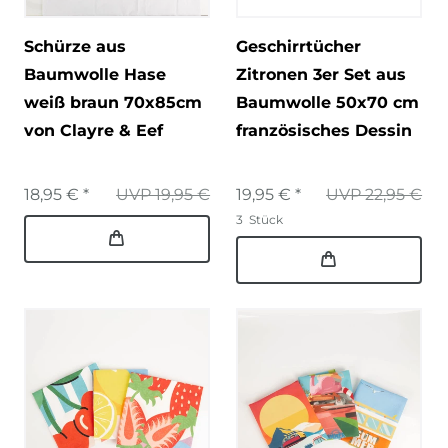
Schürze aus
Geschirrtücher
Baumwolle Hase
Zitronen 3er Set aus
weiß braun 70x85cm
Baumwolle 50x70 cm
von Clayre & Eef
französisches Dessin
18,95 € *
UVP 19,95 €
19,95 € *
UVP 22,95 €
3
Stück