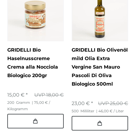
GRIDELLI Bio
GRIDELLI Bio Olivenöl
Haselnusscreme
mild Olia Extra
Crema alla Nocciola
Vergine San Mauro
Biologico 200gr
Pascoli Di Oliva
Biologico 500ml
15,00 € *
UVP 18,00 €
200
Gramm
| 75,00 € /
23,00 € *
UVP 25,00 €
Kilogramm
500
Milliliter
| 46,00 € / Liter