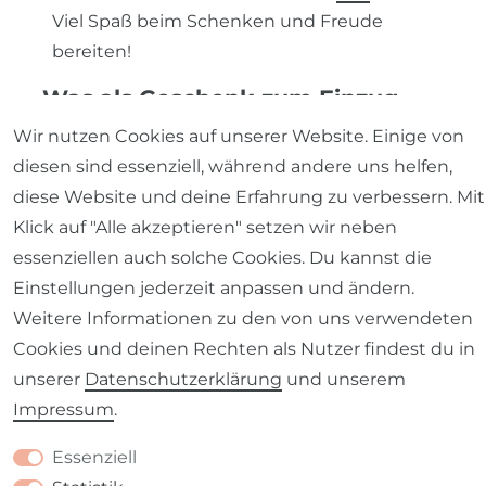
Viel Spaß beim Schenken und Freude
bereiten!
Was als Geschenk zum Einzug
mitbringen? – Ideen und
Wir nutzen Cookies auf unserer Website. Einige von
Inspirationen
diesen sind essenziell, während andere uns helfen,
Du bist zu einem Einzug eingeladen und
diese Website und deine Erfahrung zu verbessern. Mit
suchst nach dem perfekten Geschenk? In
Klick auf "Alle akzeptieren" setzen wir neben
unserer Shopkategorie "Geschenke zum
essenziellen auch solche Cookies. Du kannst die
Einzug" findest du eine breite Auswahl an
Einstellungen jederzeit anpassen und ändern.
originellen, ausgefallenen, aber auch
Weitere Informationen zu den von uns verwendeten
nützlichen Produkten, die jedem neuen
Cookies und deinen Rechten als Nutzer findest du in
Zuhause das gewisse Etwas verleihen. Hier
unserer
Daten­schutz­erklärung
und unserem
sind einige Geschenkideen, die dir bei der
Impressum
.
Auswahl helfen können:
Essenziell
Küchentextilien als Geschenke zum