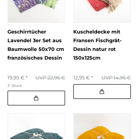
Geschirrtücher
Kuscheldecke mit
Lavendel 3er Set aus
Fransen Fischgrät-
Baumwolle 50x70 cm
Dessin natur rot
französisches Dessin
150x125cm
19,95 € *
UVP 22,95 €
12,95 € *
UVP 14,95 €
3
Stück