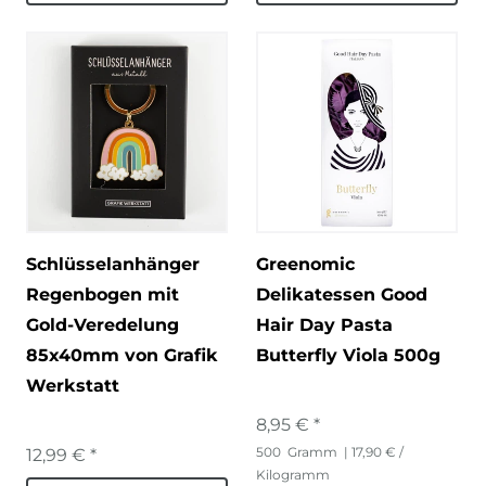
Schlüsselanhänger
Greenomic
Regenbogen mit
Delikatessen Good
Gold-Veredelung
Hair Day Pasta
85x40mm von Grafik
Butterfly Viola 500g
Werkstatt
8,95 € *
500
Gramm
| 17,90 € /
12,99 € *
Kilogramm