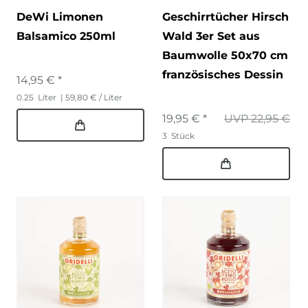
DeWi Limonen
Geschirrtücher Hirsch
Balsamico 250ml
Wald 3er Set aus
Baumwolle 50x70 cm
französisches Dessin
14,95 € *
0.25
Liter
| 59,80 € / Liter
19,95 € *
UVP 22,95 €
3
Stück