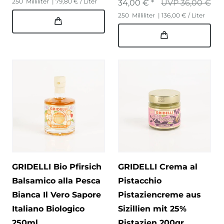
250
Milliliter
| 79,80 € / Liter
34,00 € *
UVP 36,00 €
250
Milliliter
| 136,00 € / Liter
GRIDELLI Bio Pfirsich
GRIDELLI Crema al
Balsamico alla Pesca
Pistacchio
Bianca Il Vero Sapore
Pistaziencreme aus
Italiano Biologico
Sizillien mit 25%
250ml
Pistazien 200gr