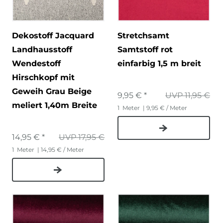
Dekostoff Jacquard
Stretchsamt
Landhausstoff
Samtstoff rot
Wendestoff
einfarbig 1,5 m breit
Hirschkopf mit
Geweih Grau Beige
9,95 € *
UVP 11,95 €
meliert 1,40m Breite
1
Meter
| 9,95 € / Meter
14,95 € *
UVP 17,95 €
1
Meter
| 14,95 € / Meter