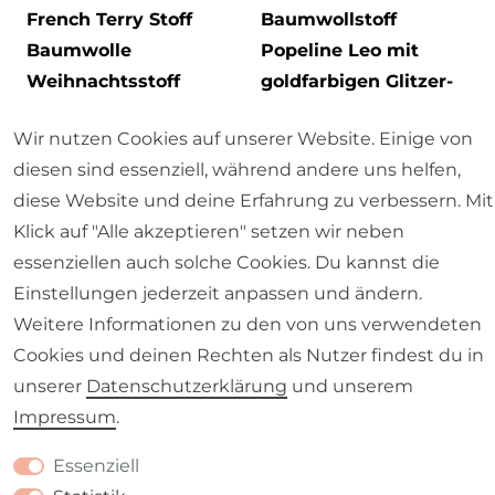
French Terry Stoff
Baumwollstoff
Baumwolle
Popeline Leo mit
Weihnachtsstoff
goldfarbigen Glitzer-
Nostalgie
Sternen 1,50m Breite
Wir nutzen Cookies auf unserer Website. Einige von
Digitaldruck bunt
diesen sind essenziell, während andere uns helfen,
1,50m Breite
10,95 € *
UVP 13,95 €
diese Website und deine Erfahrung zu verbessern. Mit
1
Meter
| 10,95 € / Meter
Klick auf "Alle akzeptieren" setzen wir neben
18,95 € *
UVP 21,95 €
essenziellen auch solche Cookies. Du kannst die
1
Meter
| 18,95 € / Meter
Einstellungen jederzeit anpassen und ändern.
Weitere Informationen zu den von uns verwendeten
Cookies und deinen Rechten als Nutzer findest du in
unserer
Daten­schutz­erklärung
und unserem
Impressum
.
Essenziell