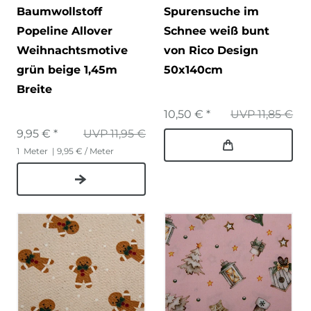
Baumwollstoff
Spurensuche im
Popeline Allover
Schnee weiß bunt
Weihnachtsmotive
von Rico Design
grün beige 1,45m
50x140cm
Breite
10,50 € *
UVP 11,85 €
9,95 € *
UVP 11,95 €
1
Meter
| 9,95 € / Meter