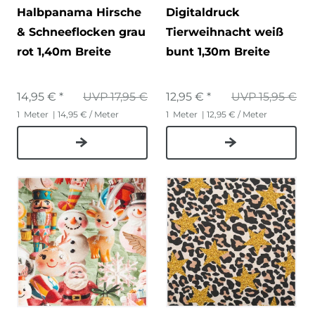
Halbpanama Hirsche
Digitaldruck
& Schneeflocken grau
Tierweihnacht weiß
rot 1,40m Breite
bunt 1,30m Breite
14,95 € *
UVP 17,95 €
12,95 € *
UVP 15,95 €
1
Meter
| 14,95 € / Meter
1
Meter
| 12,95 € / Meter