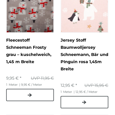
Fleecestoff
Jersey Stoff
Schneeman Frosty
Baumwolljersey
grau – kuschelweich,
Schneemann, Bär und
1,45 m Breite
PInguin rosa 1,45m
Breite
9,95 € *
UVP 11,95 €
1
Meter
| 9,95 € / Meter
12,95 € *
UVP 15,95 €
1
Meter
| 12,95 € / Meter