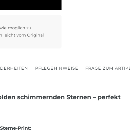
 wie möglich zu
n leicht vom Original
DERHEITEN
PFLEGEHINWEISE
FRAGE ZUM ARTIK
olden schimmernden Sternen – perfekt
Sterne-
Print: