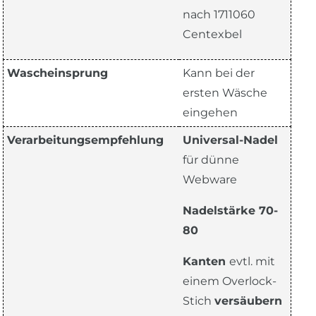
nach 1711060
Centexbel
Wascheinsprung
Kann bei der
ersten Wäsche
eingehen
Verarbeitungsempfehlung
Universal-Nadel
für dünne
Webware
Nadelstärke 70-
80
Kanten
evtl. mit
einem Overlock-
Stich
versäubern