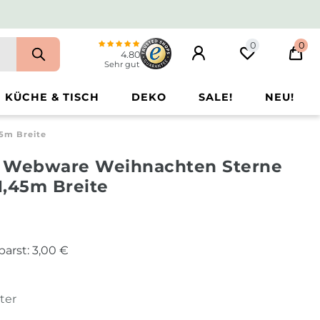
0
0
4.80
Sehr gut
KÜCHE & TISCH
DEKO
SALE!
NEU!
5m Breite
f Webware Weihnachten Sterne
 1,45m Breite
parst:
3,00 €
ter