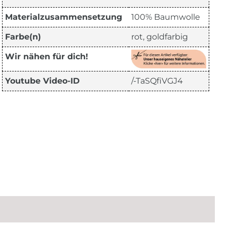
Materialzusammensetzung
100% Baumwolle
Farbe(n)
rot, goldfarbig
Wir nähen für dich!
Youtube Video-ID
/-TaSQfiVGJ4