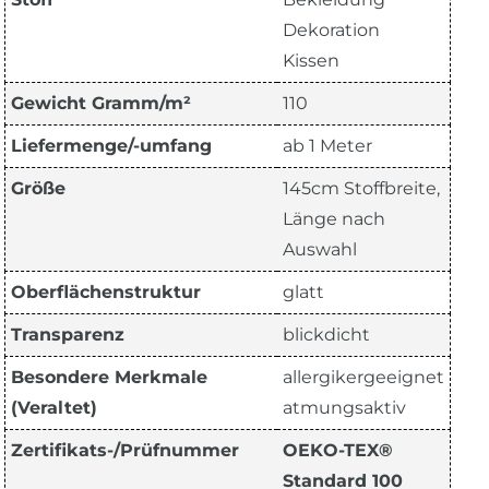
Dekoration
Kissen
Gewicht Gramm/m²
110
Liefermenge/-umfang
ab 1 Meter
Größe
145cm Stoffbreite,
Länge nach
Auswahl
Oberflächenstruktur
glatt
Transparenz
blickdicht
Besondere Merkmale
allergikergeeignet
(Veraltet)
atmungsaktiv
Zertifikats-/Prüfnummer
OEKO-TEX®
Standard 100