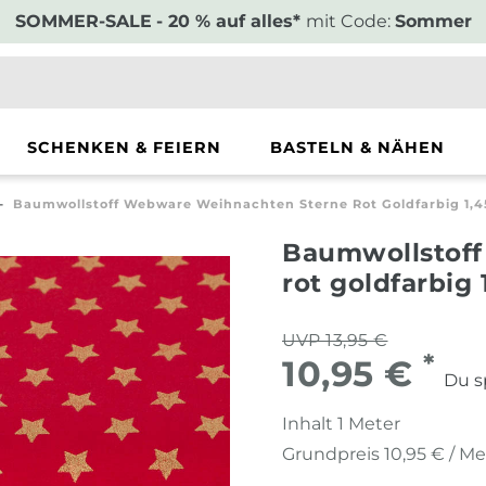
SOMMER-SALE
- 20 % auf alles*
mit Code:
Sommer
SCHENKEN & FEIERN
BASTELN & NÄHEN
Baumwollstoff Webware Weihnachten Sterne Rot Goldfarbig 1,4
Baumwollstof
rot goldfarbig
UVP 13,95 €
*
10,95 €
Du s
Inhalt
1
Meter
Grundpreis
10,95 € / Me