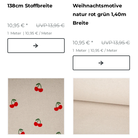
138cm Stoffbreite
Weihnachtsmotive
natur rot grün 1,40m
Breite
10,95 € *
UVP 13,95 €
1
Meter
| 10,95 € / Meter
10,95 € *
UVP 13,95 €
1
Meter
| 10,95 € / Meter