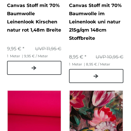
Canvas Stoff mit 70%
Canvas Stoff mit 70%
Baumwolle
Baumwolle im
Leinenlook Kirschen
Leinenlook uni natur
natur rot 1,48m Breite
215g/qm 148cm
Stoffbreite
9,95 € *
UVP 11,95 €
1
Meter
| 9,95 € / Meter
8,95 € *
UVP 10,95 €
1
Meter
| 8,95 € / Meter