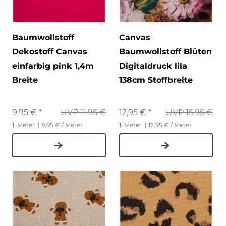
Baumwollstoff
Canvas
Dekostoff Canvas
Baumwollstoff Blüten
einfarbig pink 1,4m
Digitaldruck lila
Breite
138cm Stoffbreite
9,95 € *
UVP 11,95 €
12,95 € *
UVP 15,95 €
1
Meter
| 9,95 € / Meter
1
Meter
| 12,95 € / Meter