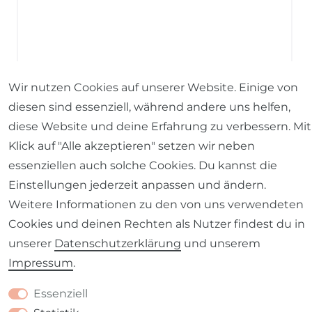
Wir nutzen Cookies auf unserer Website. Einige von
diesen sind essenziell, während andere uns helfen,
diese Website und deine Erfahrung zu verbessern. Mit
Klick auf "Alle akzeptieren" setzen wir neben
essenziellen auch solche Cookies. Du kannst die
Baumwollstoff Dekostoff Halbpanama
Einstellungen jederzeit anpassen und ändern.
Digitaldruck Hühner dunkelblau bunt 1,40m
Weitere Informationen zu den von uns verwendeten
Breite
Cookies und deinen Rechten als Nutzer findest du in
unserer
Daten­schutz­erklärung
und unserem
Impressum
.
14,95 € *
UVP 17,95 €
1
Meter
| 14,95 € / Meter
Essenziell