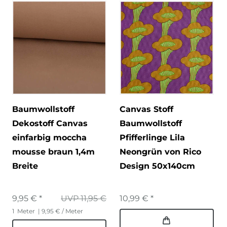
Baumwollstoff
Canvas Stoff
Dekostoff Canvas
Baumwollstoff
einfarbig moccha
Pfifferlinge Lila
mousse braun 1,4m
Neongrün von Rico
Breite
Design 50x140cm
9,95 € *
UVP 11,95 €
10,99 € *
1
Meter
| 9,95 € / Meter