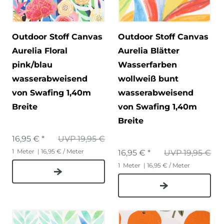
Outdoor Stoff Canvas
Outdoor Stoff Canvas
Aurelia Floral
Aurelia Blätter
pink/blau
Wasserfarben
wasserabweisend
wollweiß bunt
von Swafing 1,40m
wasserabweisend
Breite
von Swafing 1,40m
Breite
16,95 € *
UVP 19,95 €
1
Meter
| 16,95 € / Meter
16,95 € *
UVP 19,95 €
1
Meter
| 16,95 € / Meter