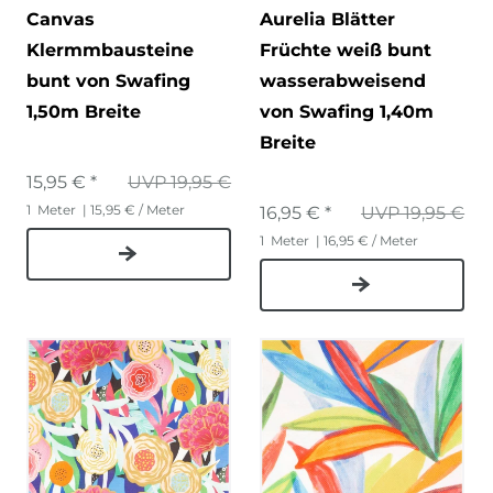
Canvas
Aurelia Blätter
Klermmbausteine
Früchte weiß bunt
bunt von Swafing
wasserabweisend
1,50m Breite
von Swafing 1,40m
Breite
15,95 € *
UVP 19,95 €
1
Meter
| 15,95 € / Meter
16,95 € *
UVP 19,95 €
1
Meter
| 16,95 € / Meter