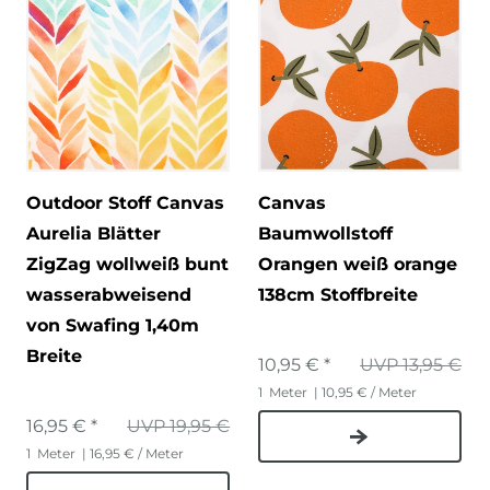
Outdoor Stoff Canvas
Canvas
Aurelia Blätter
Baumwollstoff
ZigZag wollweiß bunt
Orangen weiß orange
wasserabweisend
138cm Stoffbreite
von Swafing 1,40m
Breite
10,95 € *
UVP 13,95 €
1
Meter
| 10,95 € / Meter
16,95 € *
UVP 19,95 €
1
Meter
| 16,95 € / Meter