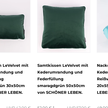
 LeVelvet mit
Samtkissen LeVelvet mit
Nacke
andung und
Kederumrandung und
Kede
ng
Federfüllung
Reißv
ün 30x50cm
smaragdgrün 50x50cm
20x5
NER LEBEN.
von SCHÖNER LEBEN.
LEBE
UVP 42,00 €
52,00 € *
UVP 57,00 €
49,00