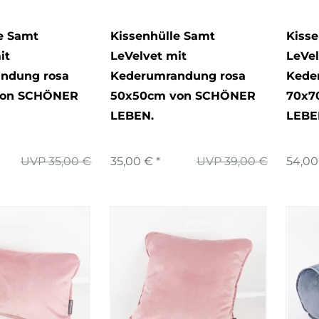
23
röße
e Samt
Kissenhülle Samt
Kiss
it
LeVelvet mit
LeVel
ndung rosa
Kederumrandung rosa
Kede
von SCHÖNER
50x50cm von SCHÖNER
70x7
LEBEN.
LEBE
UVP 35,00 €
35,00 € *
UVP 39,00 €
54,00