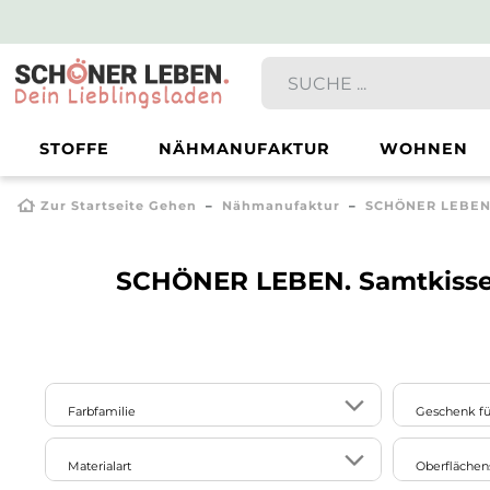
STOFFE
NÄHMANUFAKTUR
WOHNEN
Zur Startseite Gehen
Nähmanufaktur
SCHÖNER LEBEN.
SCHÖNER LEBEN. Samtkiss
Farbfamilie
Geschenk fü
Opas
3
20
12
2
Materialart
Oberflächen
beige
blau
braun
bunt