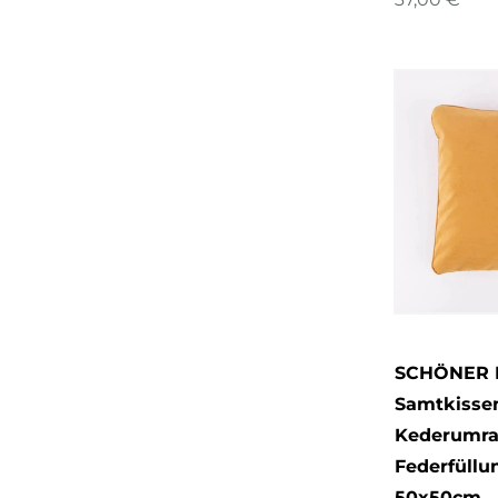
SCHÖNER 
Samtkissen
Kederumr
Federfüllu
50x50cm