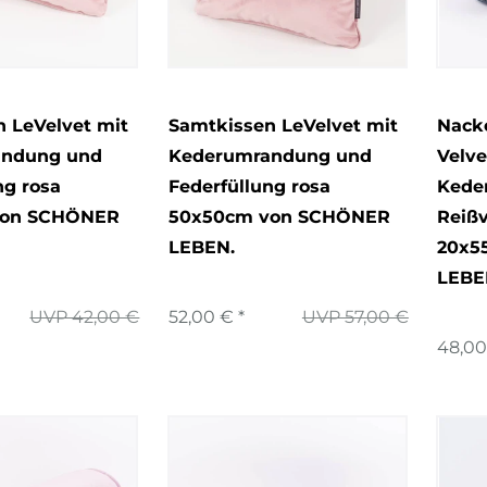
 LeVelvet mit
Samtkissen LeVelvet mit
Nacke
andung und
Kederumrandung und
Velve
ng rosa
Federfüllung rosa
Kede
von SCHÖNER
50x50cm von SCHÖNER
Reißv
LEBEN.
20x5
LEBE
UVP 42,00 €
52,00 € *
UVP 57,00 €
48,00