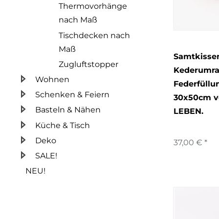
Thermovorhänge
nach Maß
Tischdecken nach
Maß
Samtkissen
Zugluftstopper
Kederumr
Wohnen
Federfüllu
Schenken & Feiern
30x50cm 
Basteln & Nähen
LEBEN.
Küche & Tisch
Deko
37,00 € *
SALE!
NEU!