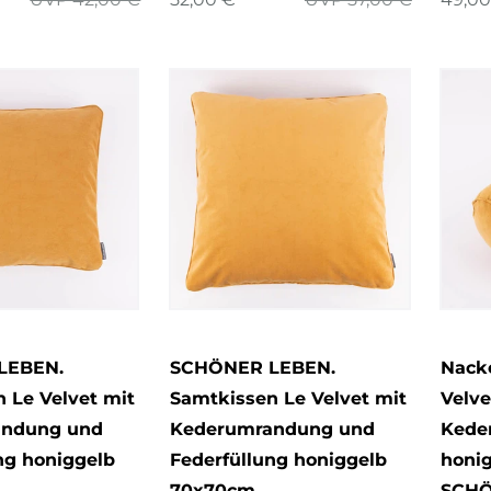
LEBEN.
SCHÖNER LEBEN.
Nacke
 Le Velvet mit
Samtkissen Le Velvet mit
Velve
andung und
Kederumrandung und
Kede
ng honiggelb
Federfüllung honiggelb
honi
70x70cm
SCHÖ