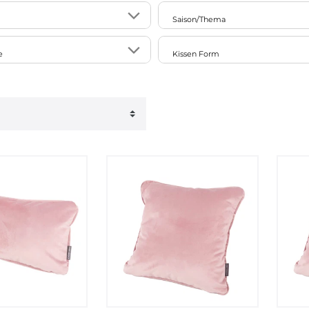
5
d
blickdicht
Saison/Thema
21
109
 LEBEN.
Frühling
e
Kissen Form
106
Ostern
1
quadratisch
Sommer
28
rechteckig
Herbst
4
m
Rolle
Weihnachten
2
m
30
1
m
1
m
27
1
m