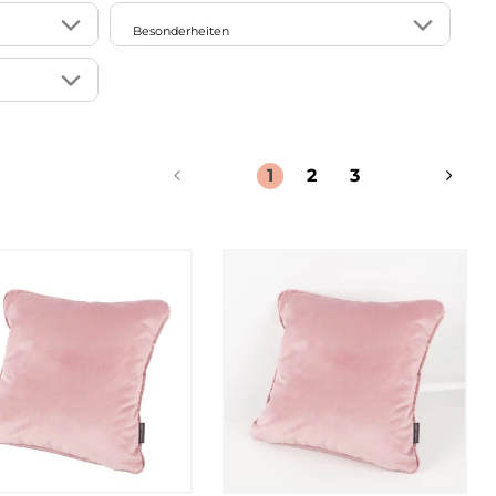
mit Kunstfaser-Füllung
18
1
ausgefallen/exotisch/extravagant
Besonderheiten
12
ohne Füllung
4
floral
6
8
allergikergeeignet
76
glamourös
1
107
handmade
59
16
klassisch
3
101
Kederumrandung
28
1
2
3
1
Landhaus
4
107
made in Germany
24
3
modern
22
1
nachhaltig
3
natürlich
1
puristisch
10
skandinavisch