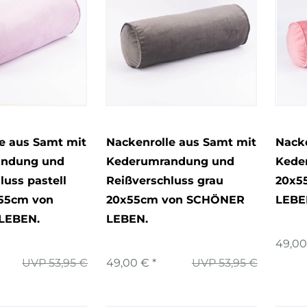
e aus Samt mit
Nackenrolle aus Samt mit
Nacke
andung und
Kederumrandung und
Kede
luss pastell
Reißverschluss grau
20x5
x55cm von
20x55cm von SCHÖNER
LEBE
LEBEN.
LEBEN.
49,00
UVP 53,95 €
49,00 € *
UVP 53,95 €