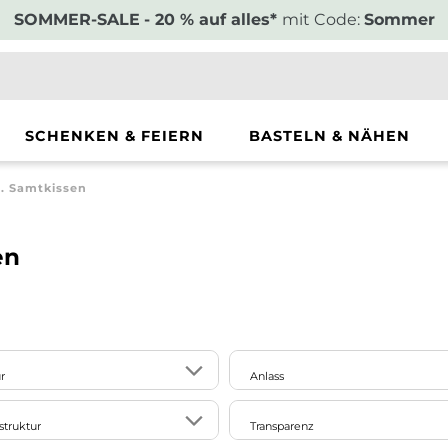
SOMMER-SALE
- 20 % auf alles*
mit Code:
Sommer
SCHENKEN & FEIERN
BASTELN & NÄHEN
 Samtkissen
en
r
Anlass
10
Einzug
struktur
Transparenz