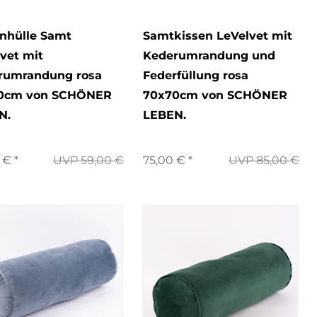
enhülle Samt
Samtkissen LeVelvet mit
vet mit
Kederumrandung und
rumrandung rosa
Federfüllung rosa
0cm von SCHÖNER
70x70cm von SCHÖNER
N.
LEBEN.
 € *
UVP 59,00 €
75,00 € *
UVP 85,00 €