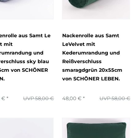
nrolle aus Samt Le
Nackenrolle aus Samt
t mit
LeVelvet mit
rumrandung und
Kederumrandung und
erschluss sky blau
Reißverschluss
5cm von SCHÖNER
smaragdgrün 20x55cm
N.
von SCHÖNER LEBEN.
 € *
UVP 58,00 €
48,00 € *
UVP 58,00 €