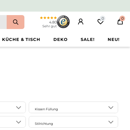
0
0
4.80
Sehr gut
KÜCHE & TISCH
DEKO
SALE!
NEU!
Kissen Füllung
2
71
mit Feder-Füllung
Stilrichtung
23