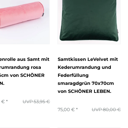
nrolle aus Samt mit
Samtkissen LeVelvet mit
rumrandung rosa
Kederumrandung und
5cm von SCHÖNER
Federfüllung
N.
smaragdgrün 70x70cm
von SCHÖNER LEBEN.
 € *
UVP 53,95 €
75,00 € *
UVP 80,00 €