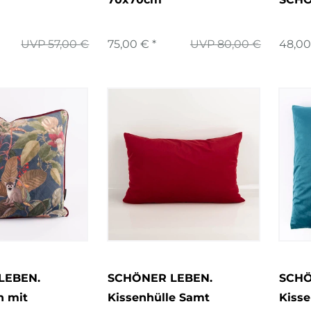
UVP 57,00 €
75,00 € *
UVP 80,00 €
48,00
LEBEN.
SCHÖNER LEBEN.
SCHÖ
n mit
Kissenhülle Samt
Kiss