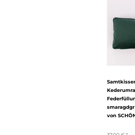
Samtkissen
Kederumr
Federfüllu
smaragdgr
von SCHÖ
37,00 € *