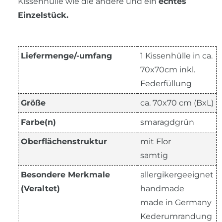
Kissenhülle wie die andere und ein
echtes
Einzelstück.
Liefermenge/-umfang
1 Kissenhülle in ca.
70x70cm inkl.
Federfüllung
Größe
ca. 70x70 cm (BxL)
Farbe(n)
smaragdgrün
Oberflächenstruktur
mit Flor
samtig
Besondere Merkmale
allergikergeeignet
(Veraltet)
handmade
made in Germany
Kederumrandung