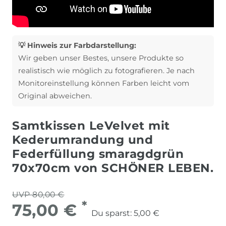
💡 Hinweis zur Farbdarstellung:
Wir geben unser Bestes, unsere Produkte so
realistisch wie möglich zu fotografieren. Je nach
Monitoreinstellung können Farben leicht vom
Original abweichen.
Samtkissen LeVelvet mit
Kederumrandung und
Federfüllung smaragdgrün
70x70cm von SCHÖNER LEBEN.
UVP 80,00 €
*
75,00 €
Du sparst:
5,00 €