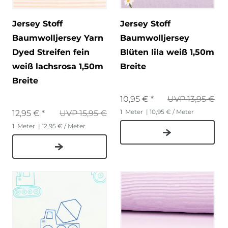
Jersey Stoff
Jersey Stoff
Baumwolljersey Yarn
Baumwolljersey
Dyed Streifen fein
Blüten lila weiß 1,50m
weiß lachsrosa 1,50m
Breite
Breite
10,95 € *
UVP 13,95 €
1
Meter
| 10,95 € / Meter
12,95 € *
UVP 15,95 €
1
Meter
| 12,95 € / Meter