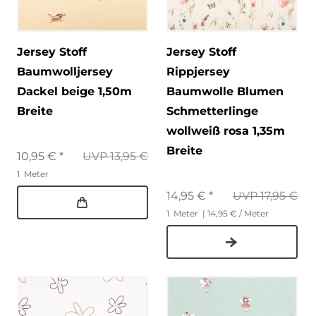
Jersey Stoff
Jersey Stoff
Baumwolljersey
Rippjersey
Dackel beige 1,50m
Baumwolle Blumen
Breite
Schmetterlinge
wollweiß rosa 1,35m
Breite
10,95 € *
UVP 13,95 €
1
Meter
14,95 € *
UVP 17,95 €
1
Meter
| 14,95 € / Meter