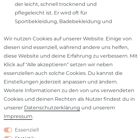
der leicht, schnell trocknend und
pflegeleicht ist. Er wird oft für
Sportbekleidung, Badebekleidung und
Funktionskleidung verwendet.
Jerseys aus
Wir nutzen Cookies auf unserer Website. Einige von
Mischfasern oder reinem Polyester können
diesen sind essenziell, während andere uns helfen,
glänzender sein und sind oft pflegeleicht
diese Website und deine Erfahrung zu verbessern. Mit
und knitterfrei. Allerdings neigen sie dazu,
Klick auf "Alle akzeptieren" setzen wir neben
unangenehme Gerüche anzunehmen. Ein
essenziellen auch solche Cookies. Du kannst die
geringer Anteil an Elasthan kann dem Garn
Einstellungen jederzeit anpassen und ändern.
zusätzliche Elastizität verleihen, was vor
Weitere Informationen zu den von uns verwendeten
allem bei stark beanspruchten Stellen wie
Cookies und deinen Rechten als Nutzer findest du in
den Ellbogen hilfreich ist, um eine
unserer
Daten­schutz­erklärung
und unserem
dauerhafte Elastizität und das Ausbeulen
Impressum
.
zu verhindern.
Interlock-Jersey Stoff
Essenziell