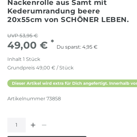
Nackenrolle aus Samt mit
Kederumrandung beere
20x55cm von SCHÖNER LEBEN.
UVP 53,95 €
*
49,00 €
Du sparst:
4,95 €
Inhalt
1
Stück
Grundpreis
49,00 € / Stück
Dieser Artikel wird extra für Dich angefertigt. Innerhalb vo
Artikelnummer
73858