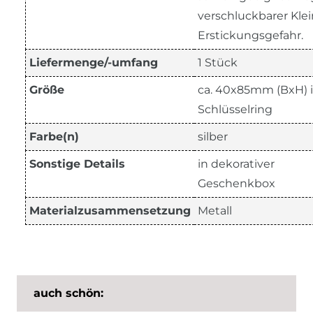
verschluckbarer Klein
Erstickungsgefahr.
Liefermenge/-umfang
1 Stück
Größe
ca. 40x85mm (BxH) i
Schlüsselring
Farbe(n)
silber
Sonstige Details
in dekorativer
Geschenkbox
Materialzusammensetzung
Metall
auch schön: