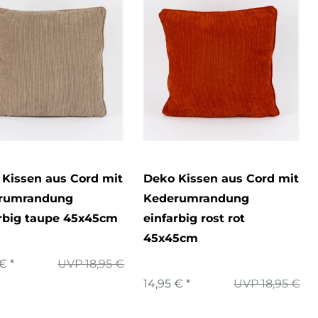
Kissen aus Cord mit
Deko Kissen aus Cord mit
rumrandung
Kederumrandung
arbig taupe 45x45cm
einfarbig rost rot
45x45cm
€ *
UVP 18,95 €
14,95 € *
UVP 18,95 €