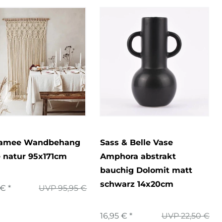
amee Wandbehang
Sass & Belle Vase
 natur 95x171cm
Amphora abstrakt
bauchig Dolomit matt
schwarz 14x20cm
€ *
UVP 95,95 €
16,95 € *
UVP 22,50 €