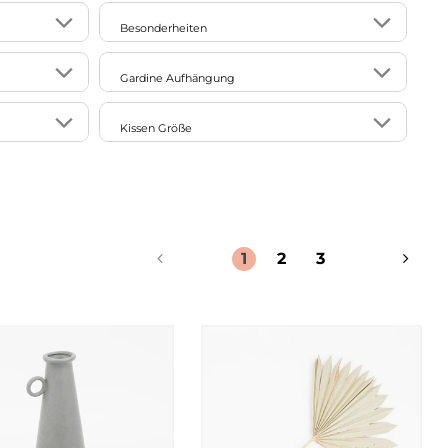
mit Kunstfaser-Füllung
4
24
ausgefallen/exotisch/extravagant
Besonderheiten
2
ohne Füllung
8
1
floral
1
1
aus recyceltem Material
Gardine Aufhängung
3
glamourös
1
17
geeignet für Backofen
6
3
Gardinenschiene
2
Kissen Größe
klassisch
1
1
geeignet für Mikrowelle
6
6
Gardinenstange
6
1
15x40cm
8
Landhaus
1
16
handmade
6
Profilrohr
1
30x50cm
26
modern
6
8
Kederumrandung
1
40x40cm
37
natürlich
4
22
1
2
3
lebensmittelecht
1
40x60cm
21
puristisch
2
14
made in Germany
7
45x45cm
38
skandinavisch
2
8
pflegeleicht
2
50x50cm
4
verspielt
8
vorgewaschen
1
60x60cm
1
60x80cm