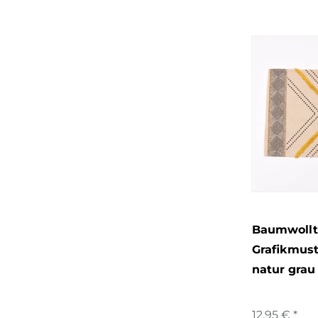
Baumwollt
Grafikmust
natur gra
12,95 € *