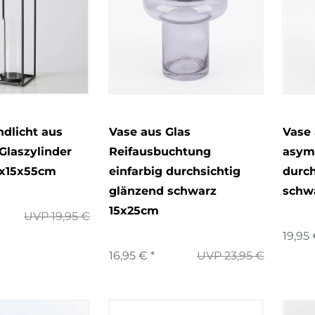
dlicht aus
Vase aus Glas
Vase 
 Glaszylinder
Reifausbuchtung
asym
5x15x55cm
einfarbig durchsichtig
durch
glänzend schwarz
schw
15x25cm
UVP 19,95 €
19,95 
16,95 € *
UVP 23,95 €