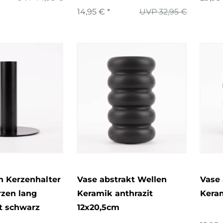
14,95 € *
UVP 32,95 €
n Kerzenhalter
Vase abstrakt Wellen
Vase 
rzen lang
Keramik anthrazit
Keram
t schwarz
12x20,5cm