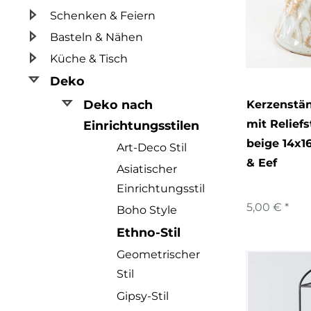
Schenken & Feiern
2
Samt
Basteln & Nähen
3
Seegras
Küche & Tisch
11
Steinzeug
Deko
Deko nach
3
Kerzenstä
Wolle
mit Relief
Einrichtungsstilen
beige 14x1
Art-Deco Stil
& Eef
Asiatischer
Einrichtungsstil
5,00 € *
Boho Style
Ethno-Stil
Geometrischer
Stil
Gipsy-Stil