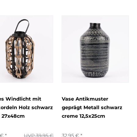
s Windlicht mit
Vase Antikmuster
ordeln Holz schwarz
geprägt Metall schwarz
r 27x48cm
creme 12,5x25cm
€ *
UVP 39,95 €
32,95 € *