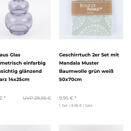
aus Glas
Geschirrtuch 2er Set mit
metrisch einfarbig
Mandala Muster
sichtig glänzend
Baumwolle grün weiß
arz 14x25cm
50x70cm
€ *
UVP 29,95 €
9,95 € *
1
Set
| 9,95 € / Satz