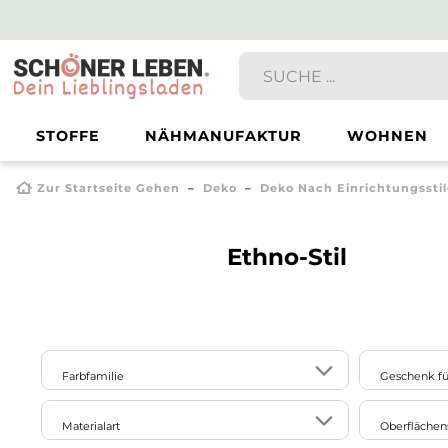
STOFFE
NÄHMANUFAKTUR
WOHNEN
Zur Startseite Gehen
Deko
Deko Nach Einrichtungssti
Ethno-Stil
Farbfamilie
Geschenk fü
Frauen
2
14
10
3
Materialart
Oberflächen
beige
blau
braun
gelb