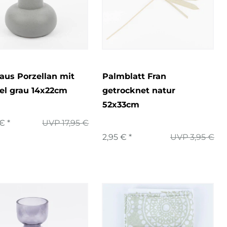
2
70x70cm
1
80x80cm
aus Porzellan mit
Palmblatt Fran
el grau 14x22cm
getrocknet natur
52x33cm
€ *
UVP 17,95 €
2,95 € *
UVP 3,95 €