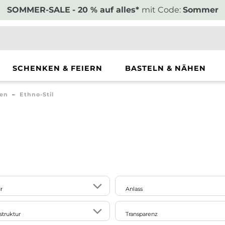
SOMMER-SALE
- 20 % auf alles*
mit Code:
Sommer
SCHENKEN & FEIERN
BASTELN & NÄHEN
len
Ethno-Stil
r
Anlass
4
Ostern
struktur
Transparenz
2