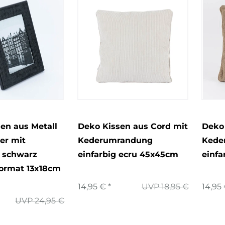
en aus Metall
Deko Kissen aus Cord mit
Deko 
er mit
Kederumrandung
Kede
 schwarz
einfarbig ecru 45x45cm
einf
ormat 13x18cm
14,95 € *
UVP 18,95 €
14,95 
UVP 24,95 €