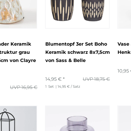
nder Keramik
Blumentopf 3er Set Boho
Vase 
struktur grau
Keramik schwarz 8x7,5cm
Henk
6cm von Clayre
von Sass & Belle
10,95 
14,95 € *
UVP 18,75 €
1
Set
| 14,95 € / Satz
UVP 16,95 €