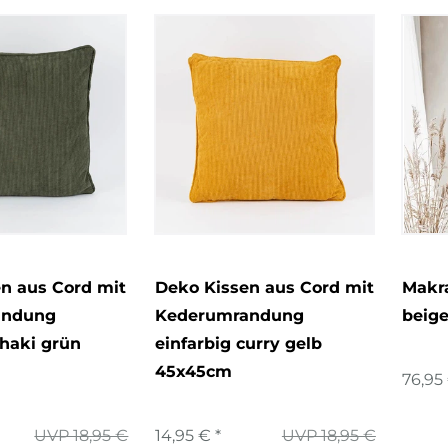
n aus Cord mit
Deko Kissen aus Cord mit
Makr
andung
Kederumrandung
beige
khaki grün
einfarbig curry gelb
45x45cm
76,95 
UVP 18,95 €
14,95 € *
UVP 18,95 €