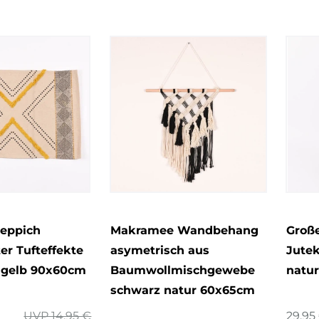
eppich
Makramee Wandbehang
Große
er Tufteffekte
asymetrisch aus
Jutek
u gelb 90x60cm
Baumwollmischgewebe
natu
schwarz natur 60x65cm
UVP 14,95 €
29,95 