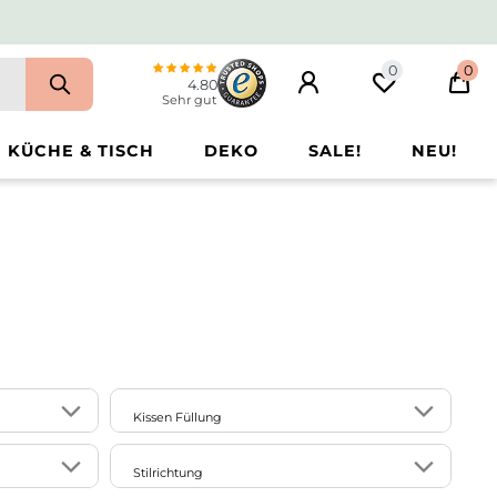
0
0
4.80
Sehr gut
KÜCHE & TISCH
DEKO
SALE!
NEU!
Kissen Füllung
2
2
mit Feder-Füllung
Stilrichtung
5
7