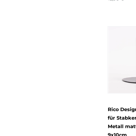
Rico Desig
für Stabke
Metall mat
9x10cm