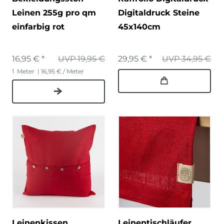
Leinen 255g pro qm
Digitaldruck Steine
einfarbig rot
45x140cm
16,95 € *
UVP 19,95 €
29,95 € *
UVP 34,95 €
1
Meter
| 16,95 € / Meter
Leinenkissen
Leinentischläufer