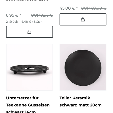
45,00 € *
UVP 49,00 €
8,95 € *
UVP 9,95 €
2
Stück
| 4,48 € / Stück
Untersetzer für
Teller Keramik
Teekanne Gusseisen
schwarz matt 20cm
schwarz 14cm