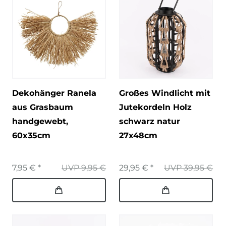
Dekohänger Ranela
Großes Windlicht mit
aus Grasbaum
Jutekordeln Holz
handgewebt,
schwarz natur
60x35cm
27x48cm
7,95 € *
UVP 9,95 €
29,95 € *
UVP 39,95 €