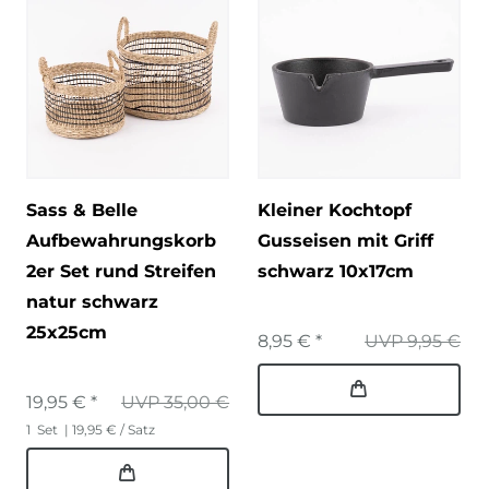
Sass & Belle
Kleiner Kochtopf
Aufbewahrungskorb
Gusseisen mit Griff
2er Set rund Streifen
schwarz 10x17cm
natur schwarz
25x25cm
8,95 € *
UVP 9,95 €
19,95 € *
UVP 35,00 €
1
Set
| 19,95 € / Satz