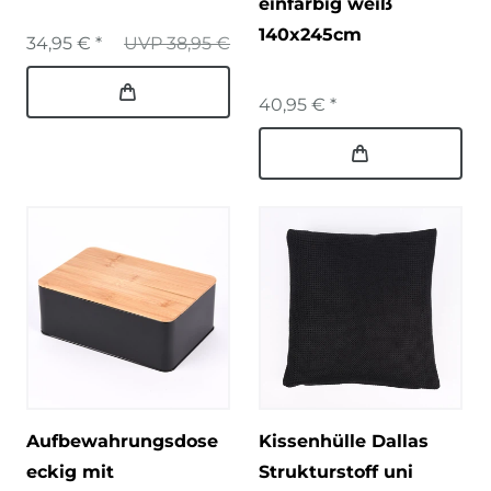
einfarbig weiß
140x245cm
34,95 € *
UVP 38,95 €
40,95 € *
Aufbewahrungsdose
Kissenhülle Dallas
eckig mit
Strukturstoff uni