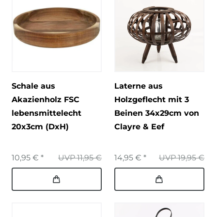
Schale aus
Laterne aus
Akazienholz FSC
Holzgeflecht mit 3
lebensmittelecht
Beinen 34x29cm von
20x3cm (DxH)
Clayre & Eef
10,95 € *
UVP 11,95 €
14,95 € *
UVP 19,95 €