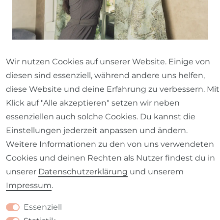
Wir nutzen Cookies auf unserer Website. Einige von
Welche Wohnaccessoires sind
diesen sind essenziell, während andere uns helfen,
für den asiatischen
Einrichtungsstil geeignet?
diese Website und deine Erfahrung zu verbessern. Mit
Klick auf "Alle akzeptieren" setzen wir neben
essenziellen auch solche Cookies. Du kannst die
Wohnaccessoires
können helfen, den
Einstellungen jederzeit anpassen und ändern.
asiatischen Stil in einem Raum zu
Weitere Informationen zu den von uns verwendeten
unterstreichen. Hier sind einige
Cookies und deinen Rechten als Nutzer findest du in
Wohnaccessoires
, die für den asiatischen
unserer
Daten­schutz­erklärung
und unserem
Stil geeignet sind:
Impressum
.
Keramik- und Porzellanvasen
:
Diese
Accessoires eignen sich hervorragend,
Essenziell
um Pflanzen und Blumen in einen