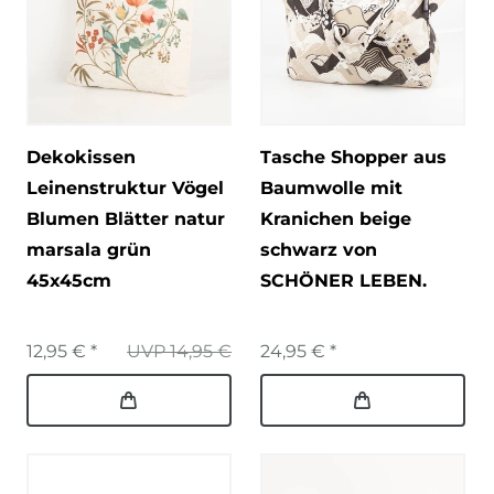
Dekokissen
Tasche Shopper aus
Leinenstruktur Vögel
Baumwolle mit
Blumen Blätter natur
Kranichen beige
marsala grün
schwarz von
45x45cm
SCHÖNER LEBEN.
12,95 € *
UVP 14,95 €
24,95 € *