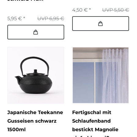
4,50 € *
UVP 5,50 €
5,95 € *
UVP 6,95 €
Japanische Teekanne
Fertigschal mit
Gusseisen schwarz
Schlaufenband
1500ml
bestickt Magnolie