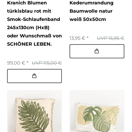
Kranich Blumen
Kederumrandung
türkisblau rot mit
Baumwolle natur
Smok-Schlaufenband
weiß 50x50cm
245x130cm (HxB)
oder Wunschmaß von
13,95 € *
UVP 15,95 €
SCHÖNER LEBEN.
99,00 € *
UVP 115,00 €