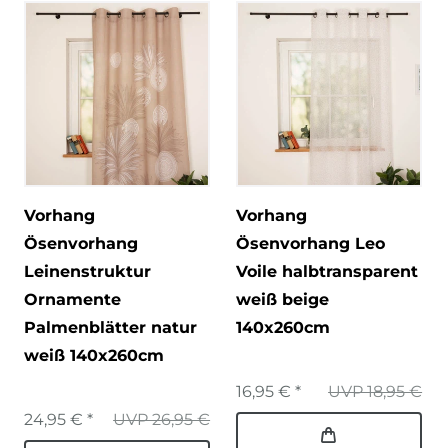
Vorhang
Vorhang
Ösenvorhang
Ösenvorhang Leo
Leinenstruktur
Voile halbtransparent
Ornamente
weiß beige
Palmenblätter natur
140x260cm
weiß 140x260cm
16,95 € *
UVP 18,95 €
24,95 € *
UVP 26,95 €