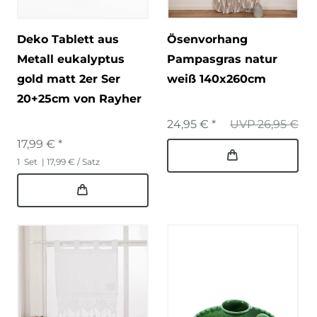
Deko Tablett aus
Ösenvorhang
Metall eukalyptus
Pampasgras natur
gold matt 2er Ser
weiß 140x260cm
20+25cm von Rayher
24,95 € *
UVP 26,95 €
17,99 € *
1
Set
| 17,99 € / Satz