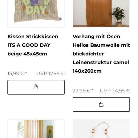
Kissen Strickkissen
Vorhang mit Ösen
ITS A GOOD DAY
Helios Baumwolle mit
beige 45x45cm
blickdichter
Leinenstruktur camel
140x260cm
15,95 € *
UVP 17,95 €
29,95 € *
UVP 34,95 €