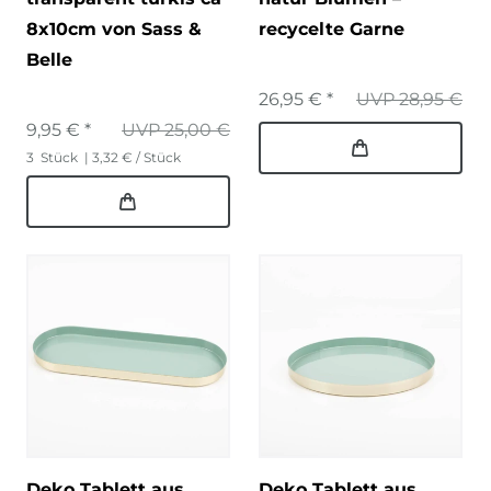
8x10cm von Sass &
recycelte Garne
Belle
26,95 € *
UVP 28,95 €
9,95 € *
UVP 25,00 €
3
Stück
| 3,32 € / Stück
Deko Tablett aus
Deko Tablett aus