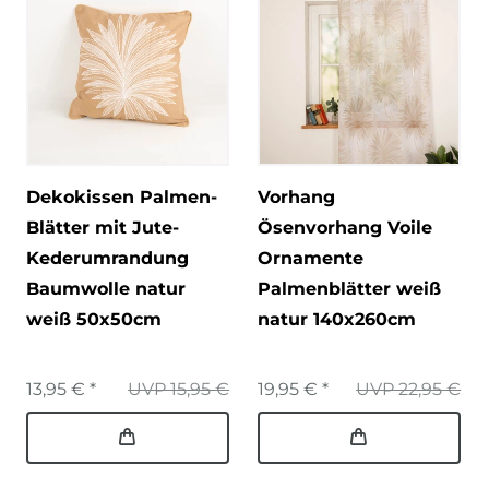
Dekokissen Palmen-
Vorhang
Blätter mit Jute-
Ösenvorhang Voile
Kederumrandung
Ornamente
Baumwolle natur
Palmenblätter weiß
weiß 50x50cm
natur 140x260cm
13,95 € *
UVP 15,95 €
19,95 € *
UVP 22,95 €