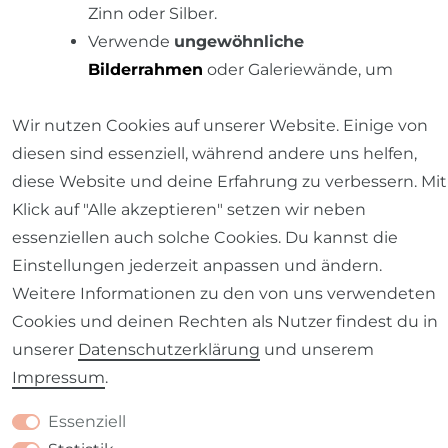
Zinn oder Silber.
Verwende
ungewöhnliche
Bilderrahmen
oder Galeriewände, um
eine persönliche Note zu verleihen.
Wir nutzen Cookies auf unserer Website. Einige von
Verwende Textilien mit
Patches,
diesen sind essenziell, während andere uns helfen,
Stickereien, Fransen, Pompons
und
diese Website und deine Erfahrung zu verbessern. Mit
anderen interessanten Details, um
Klick auf "Alle akzeptieren" setzen wir neben
einen lässigen und entspannten Look
essenziellen auch solche Cookies. Du kannst die
zu erzielen.
Einstellungen jederzeit anpassen und ändern.
Verwende
alte Werkzeuge
, wie z.B.
Weitere Informationen zu den von uns verwendeten
Schaufeln, Sägen oder Hämmer, als
Cookies und deinen Rechten als Nutzer findest du in
Wandschmuck oder als Regale.
unserer
Daten­schutz­erklärung
und unserem
Verwende alte Karten oder
Impressum
.
Landkarten
als Wanddekoration oder
als Tischdecke.
Essenziell
Verwende
alte Bücher
als Tischstütze