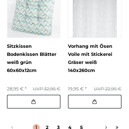
Sitzkissen
Vorhang mit Ösen
Bodenkissen Blätter
Voile mit Stickerei
weiß grün
Gräser weiß
60x60x12cm
140x260cm
28,95 € *
UVP 32,95 €
19,95 € *
UVP 22,95 €
1
2
3
4
5