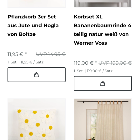
Pflanzkorb 3er Set
Korbset XL
aus Jute und Hogla
Bananenbaumrinde 4
von Boltze
teilig natur weiß von
Werner Voss
11,95 € *
UVP 14,95 €
1
Set
| 11,95 € / Satz
119,00 € *
UVP 199,00 €
1
Set
| 119,00 € / Satz