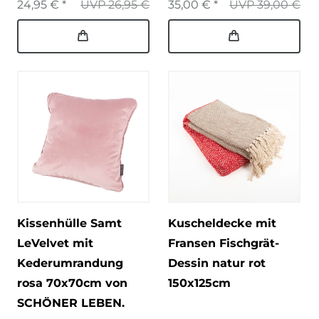
24,95 € *
UVP 26,95 €
35,00 € *
UVP 39,00 €
Kissenhülle Samt
Kuscheldecke mit
LeVelvet mit
Fransen Fischgrät-
Kederumrandung
Dessin natur rot
rosa 70x70cm von
150x125cm
SCHÖNER LEBEN.