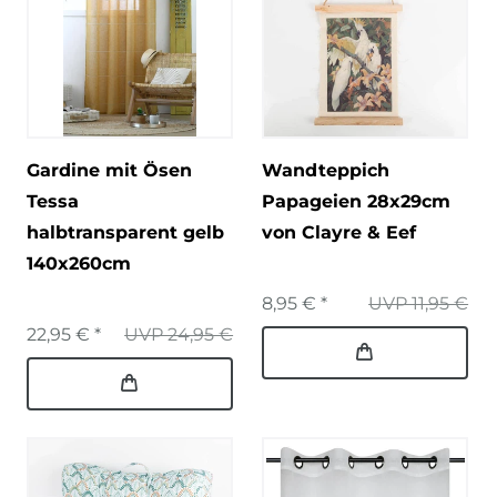
Gardine mit Ösen
Wandteppich
Tessa
Papageien 28x29cm
halbtransparent gelb
von Clayre & Eef
140x260cm
8,95 € *
UVP 11,95 €
22,95 € *
UVP 24,95 €