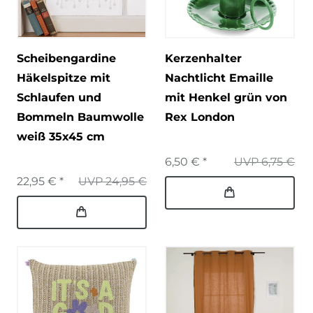
Scheibengardine
Kerzenhalter
Häkelspitze mit
Nachtlicht Emaille
Schlaufen und
mit Henkel grün von
Bommeln Baumwolle
Rex London
weiß 35x45 cm
6,50 € *
UVP 6,75 €
22,95 € *
UVP 24,95 €