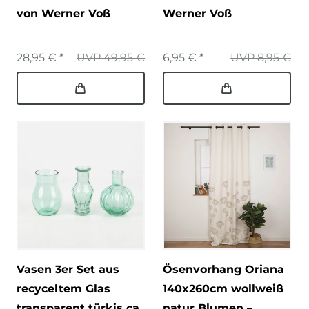
von Werner Voß
Werner Voß
28,95 € *
UVP 49,95 €
6,95 € *
UVP 8,95 €
Vasen 3er Set aus
Ösenvorhang Oriana
recyceltem Glas
140x260cm wollweiß
transparent türkis ca
natur Blumen –