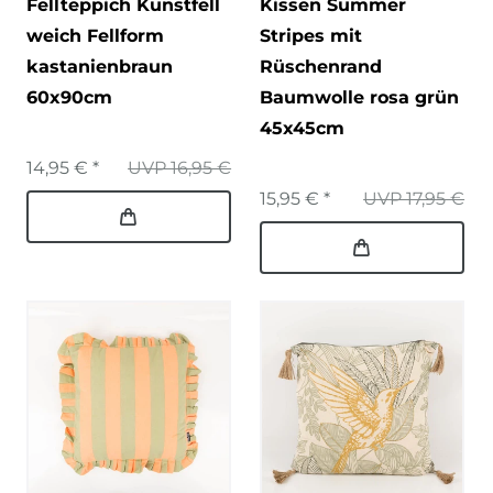
Fellteppich Kunstfell
Kissen Summer
weich Fellform
Stripes mit
kastanienbraun
Rüschenrand
60x90cm
Baumwolle rosa grün
45x45cm
14,95 € *
UVP 16,95 €
15,95 € *
UVP 17,95 €