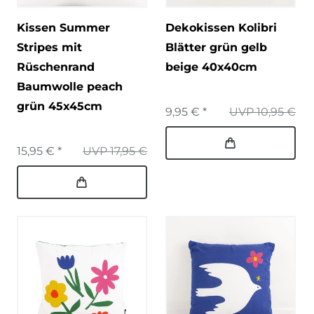
Kissen Summer
Dekokissen Kolibri
Stripes mit
Blätter grün gelb
Rüschenrand
beige 40x40cm
Baumwolle peach
grün 45x45cm
9,95 € *
UVP 10,95 €
15,95 € *
UVP 17,95 €