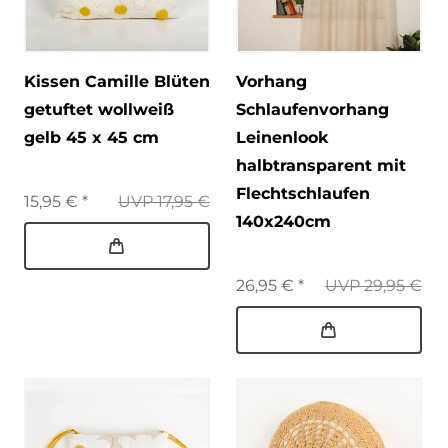
Kissen Camille Blüten
Vorhang
getuftet wollweiß
Schlaufenvorhang
gelb 45 x 45 cm
Leinenlook
halbtransparent mit
Flechtschlaufen
15,95 € *
UVP 17,95 €
140x240cm
26,95 € *
UVP 29,95 €