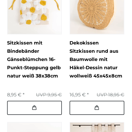
Sitzkissen mit
Dekokissen
Bindebänder
Sitzkissen rund aus
Gänseblümchen 16-
Baumwolle mit
Punkt-Steppung gelb
Häkel-Dessin natur
natur weiß 38x38cm
wollweiß 45x45x8cm
8,95 € *
UVP 9,95 €
16,95 € *
UVP 18,95 €