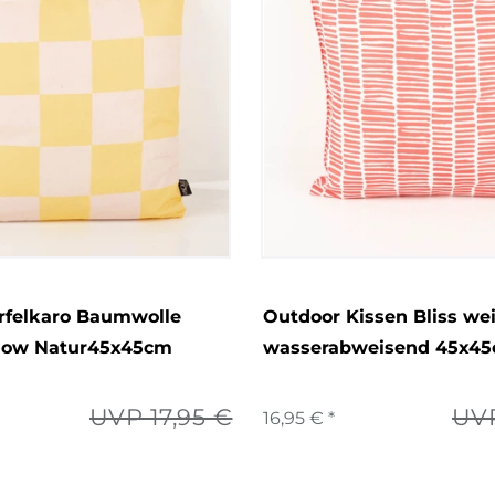
rfelkaro Baumwolle
Outdoor Kissen Bliss we
low Natur45x45cm
wasserabweisend 45x4
UVP 17,95 €
UVP
16,95 € *