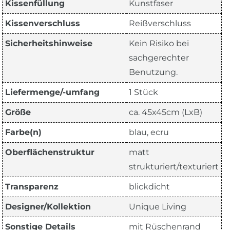
Kissenfüllung
Kunstfaser
Kissenverschluss
Reißverschluss
Sicherheitshinweise
Kein Risiko bei
sachgerechter
Benutzung.
Liefermenge/-umfang
1 Stück
Größe
ca. 45x45cm (LxB)
Farbe(n)
blau, ecru
Oberflächenstruktur
matt
strukturiert/texturiert
Transparenz
blickdicht
Designer/Kollektion
Unique Living
Sonstige Details
mit Rüschenrand