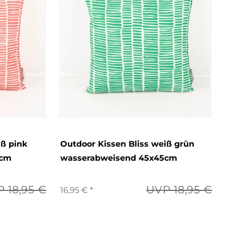
iß pink
Outdoor Kissen Bliss weiß grün
5cm
wasserabweisend 45x45cm
 18,95 €
UVP 18,95 €
16,95 € *