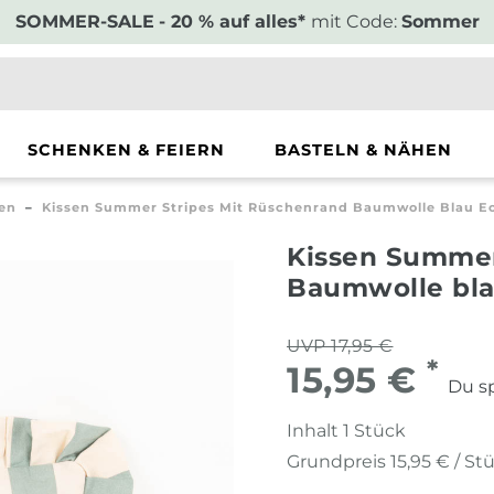
SOMMER-SALE
- 20 % auf alles*
mit Code:
Sommer
SCHENKEN & FEIERN
BASTELN & NÄHEN
sen
Kissen Summer Stripes Mit Rüschenrand Baumwolle Blau 
Kissen Summer
Baumwolle bl
UVP 17,95 €
*
15,95 €
Du sp
Inhalt
1
Stück
Grundpreis
15,95 € / St