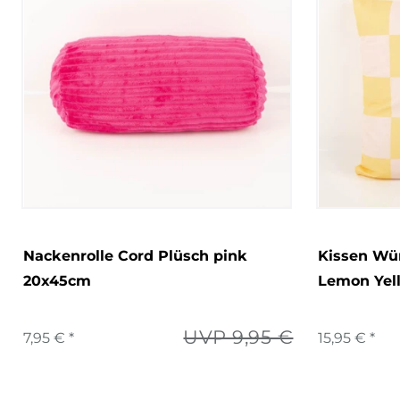
Nackenrolle Cord Plüsch pink
Kissen Wü
20x45cm
Lemon Yel
UVP 9,95 €
7,95 € *
15,95 € *