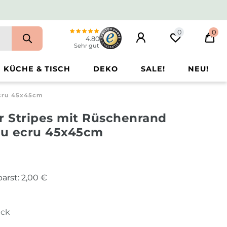
0
0
4.80
Sehr gut
KÜCHE & TISCH
DEKO
SALE!
NEU!
Ecru 45x45cm
 Stripes mit Rüschenrand
au ecru 45x45cm
arst:
2,00 €
ück