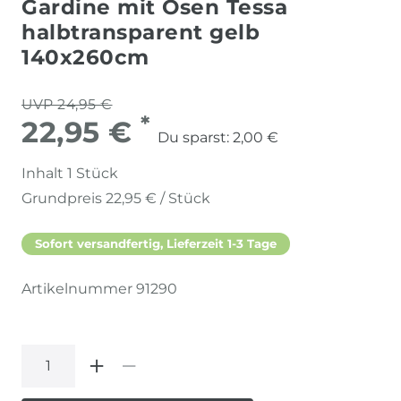
Gardine mit Ösen Tessa
halbtransparent gelb
140x260cm
UVP 24,95 €
*
22,95 €
Du sparst:
2,00 €
Inhalt
1
Stück
Grundpreis
22,95 € / Stück
Sofort versandfertig, Lieferzeit 1-3 Tage
Artikelnummer
91290