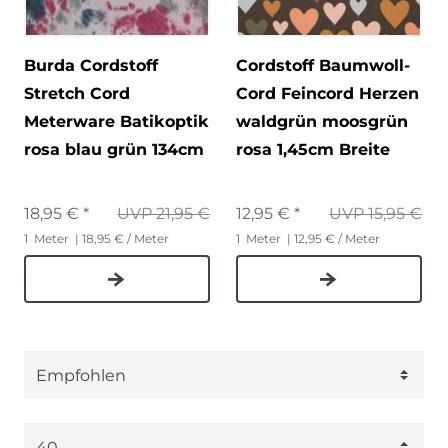
Burda Cordstoff
Cordstoff Baumwoll-
Stretch Cord
Cord Feincord Herzen
Meterware Batikoptik
waldgrün moosgrün
rosa blau grün 134cm
rosa 1,45cm Breite
18,95 € *
UVP 21,95 €
12,95 € *
UVP 15,95 €
1
Meter
| 18,95 € / Meter
1
Meter
| 12,95 € / Meter