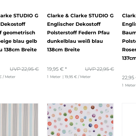
larke STUDIO G
Clarke & Clarke STUDIO G
Clark
 Dekostoff
Englischer Dekostoff
Engli
ff geometrisch
Polsterstoff Federn Pfau
Baum
eige blau gelb
dunkelblau weiß blau
Polst
u 138cm Breite
138cm Breite
Rosen
137cm
UVP 22,95 €
19,95 € *
UVP 22,95 €
 € / Meter
1
Meter
| 19,95 € / Meter
22,95 
1
Meter