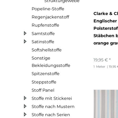
Strukturgewebe
Popeline-Stoffe
Clarke & C
Regenjackenstoff
Englischer
Rupfenstoffe
Polstersto
Samtstoffe
Stäbchen b
Satinstoffe
orange gra
Softshellstoffe
Sonstige
19,95 € *
Bekleidungsstoffe
1
Meter
| 19,95
Spitzenstoffe
Steppstoffe
Stoff Panel
Stoffe mit Stickerei
Stoffe nach Mustern
Stoffe nach Serien