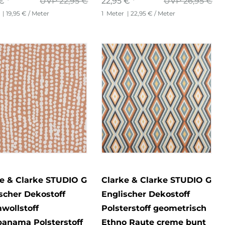
€ *
UVP 22,95 €
22,95 € *
UVP 26,95 €
| 19,95 € / Meter
1
Meter
| 22,95 € / Meter
e & Clarke STUDIO G
Clarke & Clarke STUDIO G
scher Dekostoff
Englischer Dekostoff
wollstoff
Polsterstoff geometrisch
anama Polsterstoff
Ethno Raute creme bunt