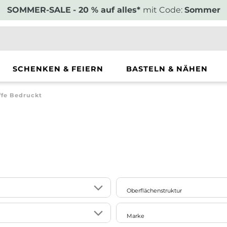
SOMMER-SALE
- 20 % auf alles*
mit Code:
Sommer
SCHENKEN & FEIERN
BASTELN & NÄHEN
ffe Bedruckt
Oberflächenstruktur
25
le
glatt
Marke
4