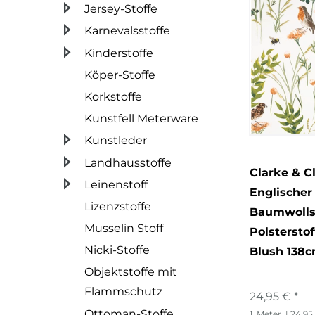
Jersey-Stoffe
Karnevalsstoffe
Kinderstoffe
Köper-Stoffe
Korkstoffe
Kunstfell Meterware
Kunstleder
Landhausstoffe
Clarke & C
Leinenstoff
Englischer
Lizenzstoffe
Baumwolls
Musselin Stoff
Polstersto
Nicki-Stoffe
Blush 138c
Objektstoffe mit
Flammschutz
24,95 € *
Ottoman-Stoffe
1
Meter
| 24,95