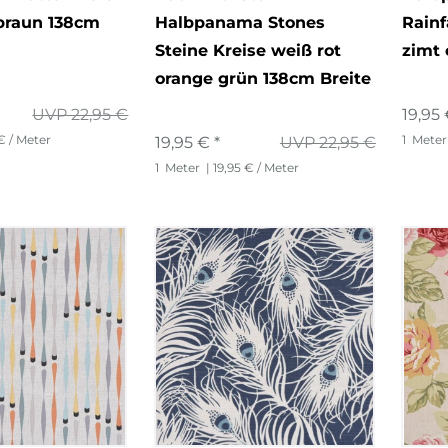
braun 138cm
Halbpanama Stones
Rainf
Steine Kreise weiß rot
zimt 
orange grün 138cm Breite
UVP 22,95 €
19,95 
 € / Meter
1
Meter
19,95 € *
UVP 22,95 €
1
Meter
| 19,95 € / Meter