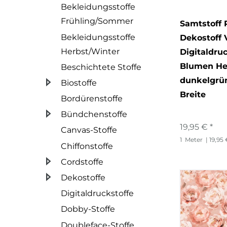
Bekleidungsstoffe
Tiere
Frühling/Sommer
Samtstoff P
Bekleidungsstoffe
Vögel
Dekostoff 
Herbst/Winter
Digitaldru
Blumen Hei
Beschichtete Stoffe
dunkelgrü
Biostoffe
Breite
Bordürenstoffe
Bündchenstoffe
19,95 € *
Canvas-Stoffe
1
Meter
| 19,95
Chiffonstoffe
Cordstoffe
Dekostoffe
Digitaldruckstoffe
Dobby-Stoffe
Doubleface-Stoffe