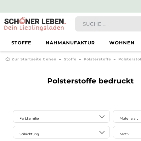
STOFFE
NÄHMANUFAKTUR
WOHNEN
Zur Startseite Gehen
Stoffe
Polsterstoffe
Polstersto
Polsterstoffe bedruckt
Farbfamilie
Materialart
Baumwol
1
8
3
1
Stilrichtung
Motiv
beige
blau
braun
bunt