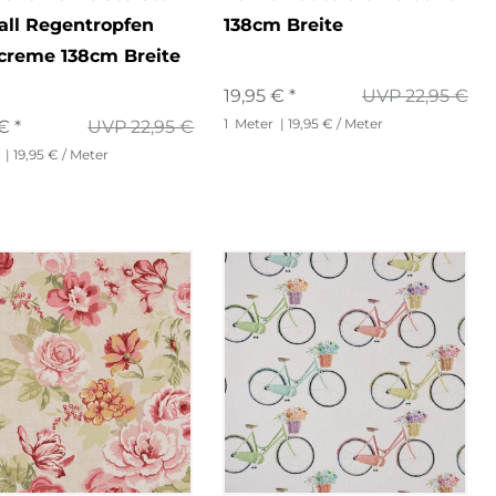
all Regentropfen
138cm Breite
creme 138cm Breite
19,95 € *
UVP 22,95 €
1
Meter
| 19,95 € / Meter
€ *
UVP 22,95 €
| 19,95 € / Meter