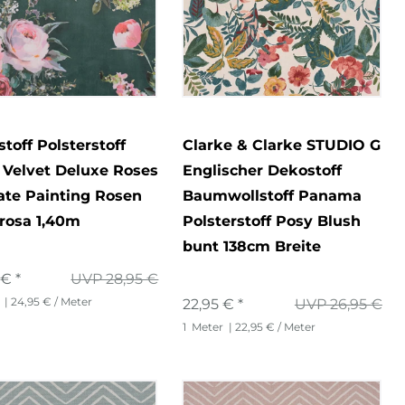
toff Polsterstoff
Clarke & Clarke STUDIO G
 Velvet Deluxe Roses
Englischer Dekostoff
ate Painting Rosen
Baumwollstoff Panama
rosa 1,40m
Polsterstoff Posy Blush
bunt 138cm Breite
 € *
UVP 28,95 €
| 24,95 € / Meter
22,95 € *
UVP 26,95 €
1
Meter
| 22,95 € / Meter