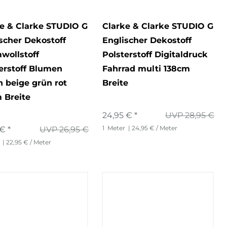
e & Clarke STUDIO G
Clarke & Clarke STUDIO G
scher Dekostoff
Englischer Dekostoff
wollstoff
Polsterstoff Digitaldruck
erstoff Blumen
Fahrrad multi 138cm
 beige grün rot
Breite
 Breite
24,95 € *
UVP 28,95 €
1
Meter
| 24,95 € / Meter
€ *
UVP 26,95 €
| 22,95 € / Meter