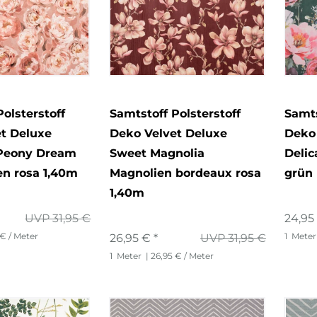
olsterstoff
Samtstoff Polsterstoff
Samts
t Deluxe
Deko Velvet Deluxe
Deko
Peony Dream
Sweet Magnolia
Delic
en rosa 1,40m
Magnolien bordeaux rosa
grün 
1,40m
UVP 31,95 €
24,95
 € / Meter
1
Meter
26,95 € *
UVP 31,95 €
1
Meter
| 26,95 € / Meter