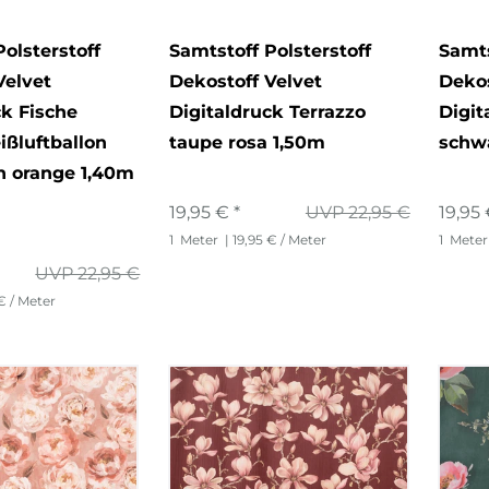
4
olsterstoff
Samtstoff Polsterstoff
Samts
4
Velvet
Dekostoff Velvet
Dekos
ck Fische
Digitaldruck Terrazzo
Digit
ßluftballon
taupe rosa 1,50m
schw
n orange 1,40m
19,95 € *
UVP 22,95 €
19,95 
1
Meter
| 19,95 € / Meter
1
Meter
UVP 22,95 €
 € / Meter