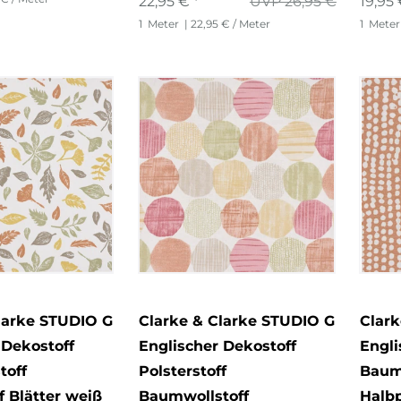
22,95 € *
UVP 26,95 €
19,95 
1
Meter
| 22,95 € / Meter
1
Meter
larke STUDIO G
Clarke & Clarke STUDIO G
Clark
 Dekostoff
Englischer Dekostoff
Engli
toff
Polsterstoff
Baum
f Blätter weiß
Baumwollstoff
Halbp