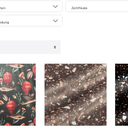
r
matt
32
rt
SCHÖNER LEBEN.
iten
Zertifikate
7
mit Flor
4
Clarke & Clarke
6
ruck
Oeko-Tex
endung
samtig
5
Blüten
6
cht
8
res
3
Zickzack
4
ung
2
inken
12
erungen
11
e/Grafik
23
on
3
23
1
2
ag
2
23
e/Gardinen
2
3
1