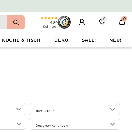
0
0
4.80
Sehr gut
KÜCHE & TISCH
DEKO
SALE!
NEU!
Transparenz
2
32
blickdicht
Designer/Kollektion
2