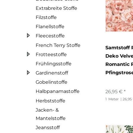
Extrabreite Stoffe
Filzstoffe
Flanellstoffe
Fleecestoffe
French Terry Stoffe
Samtstoff P
Frotteestoffe
Deko Velve
Frühlingsstoffe
Romantic 
Pfingstros
Gardinenstoff
Gobelinstoffe
Halbpanamastoffe
26,95 € *
1
Meter
| 26,95
Herbststoffe
Jacken- &
Mantelstoffe
Jeansstoff