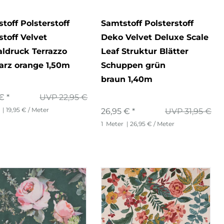
toff Polsterstoff
Samtstoff Polsterstoff
toff Velvet
Deko Velvet Deluxe Scale
aldruck Terrazzo
Leaf Struktur Blätter
arz orange 1,50m
Schuppen grün
braun 1,40m
€ *
UVP 22,95 €
| 19,95 € / Meter
26,95 € *
UVP 31,95 €
1
Meter
| 26,95 € / Meter