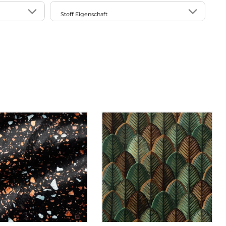
7
21
STUDIO G
Stoff Eigenschaft
7
25
4
9
Halbpanama
7
2
Panama
6
schalldämpfend
5
strapazierfähig
4
verdunkelnd
17
Webware