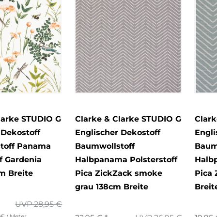
larke STUDIO G
Clarke & Clarke STUDIO G
Clark
 Dekostoff
Englischer Dekostoff
Engli
toff Panama
Baumwollstoff
Baum
ff Gardenia
Halbpanama Polsterstoff
Halbp
m Breite
Pica ZickZack smoke
Pica 
grau 138cm Breite
Breit
UVP 28,95 €
 € / Meter