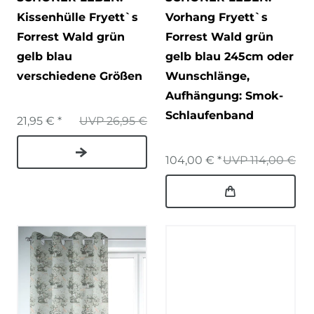
Kissenhülle Fryett`s
Vorhang Fryett`s
Forrest Wald grün
Forrest Wald grün
gelb blau
gelb blau 245cm oder
verschiedene Größen
Wunschlänge
,
Aufhängung: Smok-
Schlaufenband
21,95 € *
UVP 26,95 €
104,00 € *
UVP 114,00 €