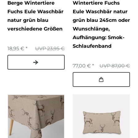
Berge Wintertiere
Wintertiere Fuchs
Fuchs Eule Waschbär
Eule Waschbär natur
natur grün blau
grün blau 245cm oder
verschiedene Größen
Wunschlänge
,
Aufhängung: Smok-
Schlaufenband
18,95 € *
UVP 23,95 €
77,00 € *
UVP 87,00 €