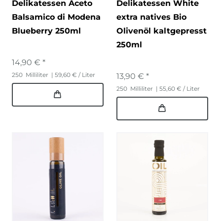
Delikatessen Aceto
Delikatessen White
Balsamico di Modena
extra natives Bio
Blueberry 250ml
Olivenöl kaltgepresst
250ml
14,90 € *
250
Milliliter
| 59,60 € / Liter
13,90 € *
250
Milliliter
| 55,60 € / Liter