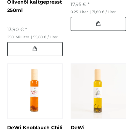
Olivenöl kaltgepresst
17,95 € *
250ml
0.25
Liter
| 71,80 € / Liter
13,90 € *
250
Milliliter
| 55,60 € / Liter
DeWi Knoblauch Chili
DeWi