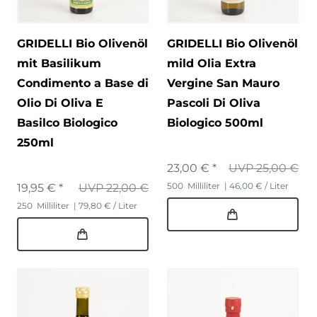
GRIDELLI Bio Olivenöl
GRIDELLI Bio Olivenöl
mit Basilikum
mild Olia Extra
Condimento a Base di
Vergine San Mauro
Olio Di Oliva E
Pascoli Di Oliva
Basilco Biologico
Biologico 500ml
250ml
23,00 € *
UVP 25,00 €
500
Milliliter
| 46,00 € / Liter
19,95 € *
UVP 22,00 €
250
Milliliter
| 79,80 € / Liter