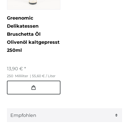
Greenomic
Delikatessen
Bruschetta Öl
Olivenöl kaltgepresst
250ml
13,90 € *
250
Milliliter
| 55,60 € / Liter