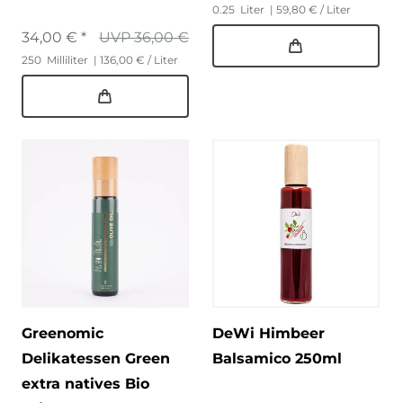
0.25
Liter
| 59,80 € / Liter
34,00 € *
UVP 36,00 €
250
Milliliter
| 136,00 € / Liter
Greenomic
DeWi Himbeer
Delikatessen Green
Balsamico 250ml
extra natives Bio