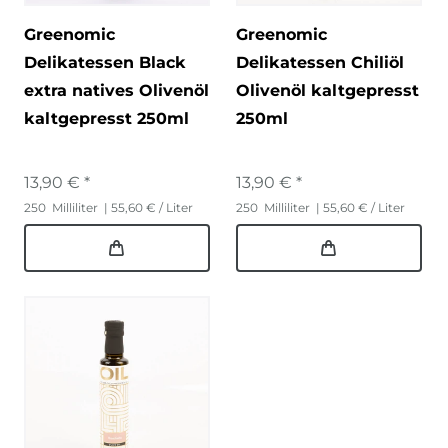
Greenomic
Greenomic
Delikatessen Black
Delikatessen Chiliöl
extra natives Olivenöl
Olivenöl kaltgepresst
kaltgepresst 250ml
250ml
13,90 € *
13,90 € *
250
Milliliter
| 55,60 € / Liter
250
Milliliter
| 55,60 € / Liter