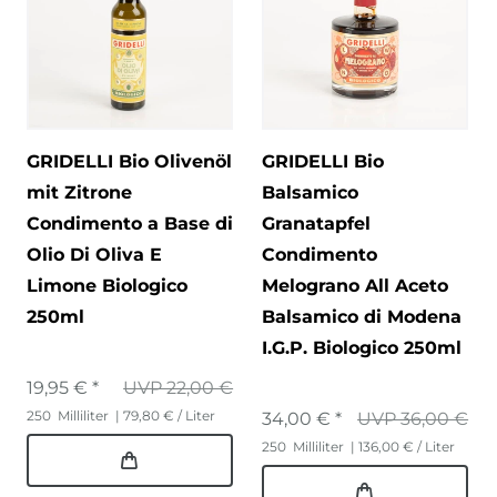
GRIDELLI Bio Olivenöl
GRIDELLI Bio
mit Zitrone
Balsamico
Condimento a Base di
Granatapfel
Olio Di Oliva E
Condimento
Limone Biologico
Melograno All Aceto
250ml
Balsamico di Modena
I.G.P. Biologico 250ml
19,95 € *
UVP 22,00 €
250
Milliliter
| 79,80 € / Liter
34,00 € *
UVP 36,00 €
250
Milliliter
| 136,00 € / Liter