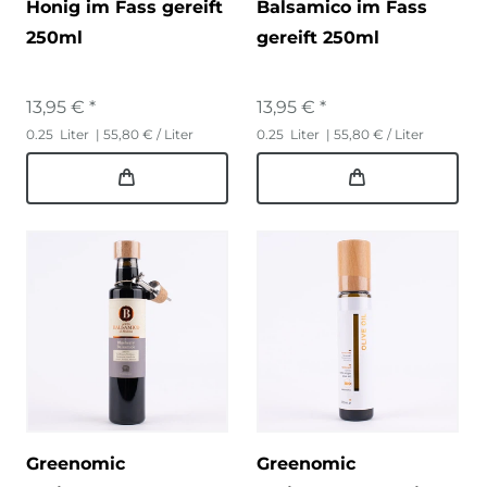
Honig im Fass gereift
Balsamico im Fass
250ml
gereift 250ml
13,95 € *
13,95 € *
0.25
Liter
| 55,80 € / Liter
0.25
Liter
| 55,80 € / Liter
Greenomic
Greenomic