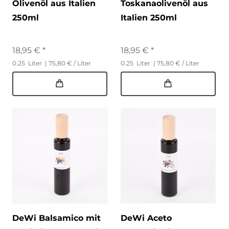
Olivenöl aus Italien
Toskanaolivenöl aus
250ml
Italien 250ml
18,95 € *
18,95 € *
0.25
Liter
| 75,80 € / Liter
0.25
Liter
| 75,80 € / Liter
DeWi Balsamico mit
DeWi Aceto