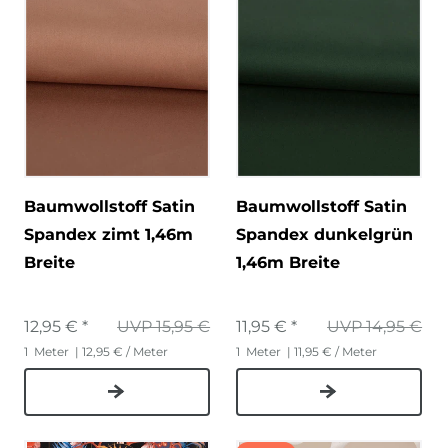
Baumwollstoff Satin
Baumwollstoff Satin
Spandex zimt 1,46m
Spandex dunkelgrün
Breite
1,46m Breite
12,95 € *
UVP 15,95 €
11,95 € *
UVP 14,95 €
1
Meter
| 12,95 € / Meter
1
Meter
| 11,95 € / Meter