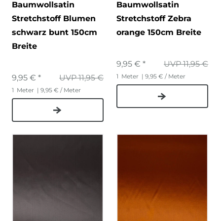
Baumwollsatin
Baumwollsatin
Stretchstoff Blumen
Stretchstoff Zebra
schwarz bunt 150cm
orange 150cm Breite
Breite
9,95 € *
UVP 11,95 €
1
Meter
| 9,95 € / Meter
9,95 € *
UVP 11,95 €
1
Meter
| 9,95 € / Meter