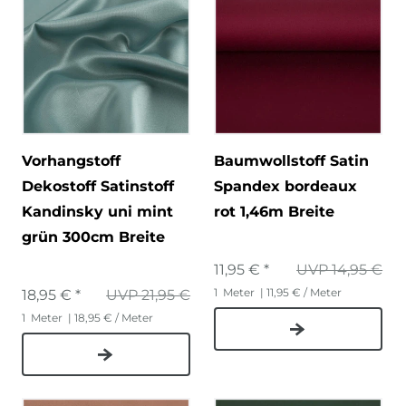
Vorhangstoff
Baumwollstoff Satin
Dekostoff Satinstoff
Spandex bordeaux
Kandinsky uni mint
rot 1,46m Breite
grün 300cm Breite
11,95 € *
UVP 14,95 €
1
Meter
| 11,95 € / Meter
18,95 € *
UVP 21,95 €
1
Meter
| 18,95 € / Meter