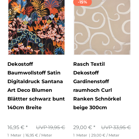
-15%
Dekostoff
Rasch Textil
Baumwollstoff Satin
Dekostoff
Digitaldruck Santana
Gardinenstoff
Art Deco Blumen
raumhoch Curl
Blättter schwarz bunt
Ranken Schnörkel
140cm Breite
beige 300cm
16,95 € *
UVP 19,95 €
29,00 € *
UVP 33,95 €
1
Meter
| 16,95 € / Meter
1
Meter
| 29,00 € / Meter