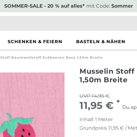
SOMMER-SALE
- 20 % auf alles*
mit Code:
Sommer
SCHENKEN & FEIERN
BASTELN & NÄHEN
 Stoff Baumwollstoff Erdbeeren Rosa 1,50m Breite
Musselin Stoff
1,50m Breite
UVP 14,95 €
*
11,95 €
Du sp
Inhalt
1
Meter
Grundpreis
11,95 € / Me