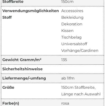
Stoffbreite
150cm
Verwendungsmöglichkeiten
Accessoires
Stoff
Bekleidung
Dekoration
Kissen
Tischbelag
Universalstoff
Vorhänge/Gardinen
Gewicht Gramm/m²
135
Sicherheitshinweise
Liefermenge/-umfang
ab 1lfm
Größe
150cm Stoffbreite,
Länge nach Auswahl
Farbe(n)
rosa