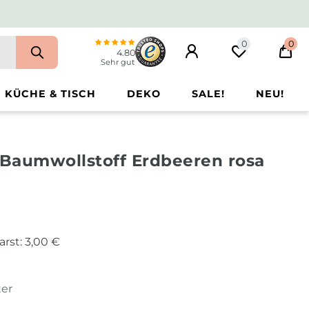
0
0
4.80
Sehr gut
KÜCHE & TISCH
DEKO
SALE!
NEU!
 Baumwollstoff Erdbeeren rosa
arst:
3,00 €
ter