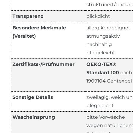
strukturiert/texturi
Transparenz
blickdicht
Besondere Merkmale
allergikergeeignet
(Veraltet)
atmungsaktiv
nachhaltig
pflegeleicht
Zertifikats-/Prüfnummer
OEKO-TEX®
Standard 100
nach
1909104 Centexbel
Sonstige Details
zweilagig, weich u
pfegeleicht
Wascheinsprung
bitte Vorwäsche
wegen natürliche