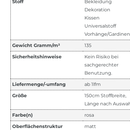
Stoff
Bekleidung
Dekoration
Kissen
Universalstoff
Vorhänge/Gardinen
Gewicht Gramm/m²
135
Sicherheitshinweise
Kein Risiko bei
sachgerechter
Benutzung.
Liefermenge/-umfang
ab 1lfm
Größe
150cm Stoffbreite,
Länge nach Auswah
Farbe(n)
rosa
Oberflächenstruktur
matt