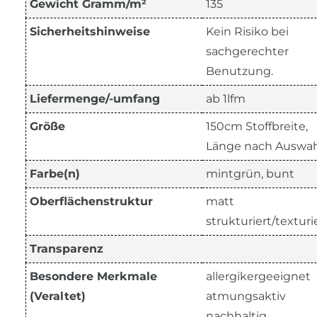
Gewicht Gramm/m²
135
Sicherheitshinweise
Kein Risiko bei
sachgerechter
Benutzung.
Liefermenge/-umfang
ab 1lfm
Größe
150cm Stoffbreite,
Länge nach Auswah
Farbe(n)
mintgrün, bunt
Oberflächenstruktur
matt
strukturiert/texturi
Transparenz
Besondere Merkmale
allergikergeeignet
(Veraltet)
atmungsaktiv
nachhaltig