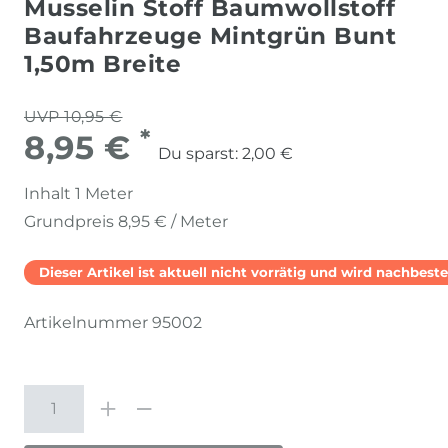
Musselin Stoff Baumwollstoff
Baufahrzeuge Mintgrün Bunt
1,50m Breite
UVP 10,95 €
*
8,95 €
Du sparst:
2,00 €
Inhalt
1
Meter
Grundpreis
8,95 € / Meter
Dieser Artikel ist aktuell nicht vorrätig und wird nachbestel
Artikelnummer
95002