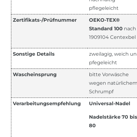
pflegeleicht
Zertifikats-/Prüfnummer
OEKO-TEX®
Standard 100
nach
1909104 Centexbel
Sonstige Details
zweilagig, weich u
pfegeleicht
Wascheinsprung
bitte Vorwäsche
wegen natürliche
Schrumpf
Verarbeitungsempfehlung
Universal-Nadel
Nadelstärke
70 bi
80