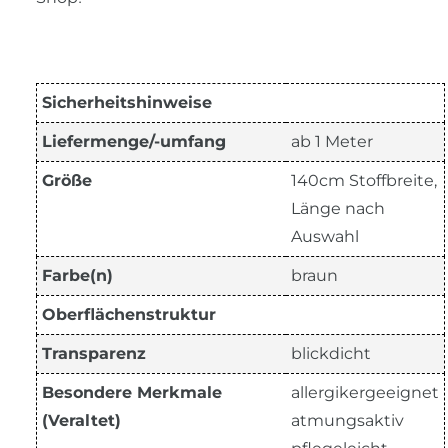
Sicherheitshinweise
Liefermenge/-umfang
ab 1 Meter
Größe
140cm Stoffbreite,
Länge nach
Auswahl
Farbe(n)
braun
Oberflächenstruktur
Transparenz
blickdicht
Besondere Merkmale
allergikergeeignet
(Veraltet)
atmungsaktiv