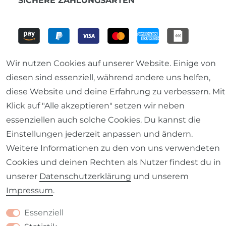
SICHERE ZAHLUNGSARTEN
Wir nutzen Cookies auf unserer Website. Einige von
diesen sind essenziell, während andere uns helfen,
diese Website und deine Erfahrung zu verbessern. Mit
ÖFFNUNGSZEITEN
Klick auf "Alle akzeptieren" setzen wir neben
essenziellen auch solche Cookies. Du kannst die
Lieblingsladen Baunach
Einstellungen jederzeit anpassen und ändern.
Do. & Fr. 14.00 bis 18.00 Uhr
Weitere Informationen zu den von uns verwendeten
Samstag 10.00 bis 13.00 Uhr
Cookies und deinen Rechten als Nutzer findest du in
unserer
Daten­schutz­erklärung
und unserem
Impressum
.
SCHÖNER LEBEN. folgen
Essenziell