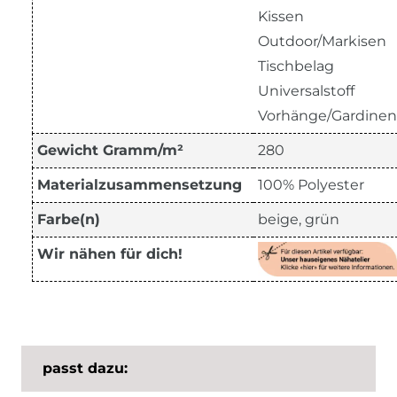
Kissen
Outdoor/Markisen
Tischbelag
Universalstoff
Vorhänge/Gardinen
Gewicht Gramm/m²
280
Materialzusammensetzung
100% Polyester
Farbe(n)
beige, grün
Wir nähen für dich!
passt dazu: