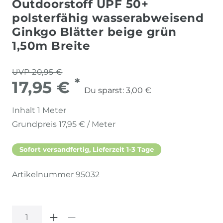
Outdoorstoff UPF 50+
polsterfähig wasserabweisend
Ginkgo Blätter beige grün
1,50m Breite
UVP 20,95 €
*
17,95 €
Du sparst:
3,00 €
Inhalt
1
Meter
Grundpreis
17,95 € / Meter
Sofort versandfertig, Lieferzeit 1-3 Tage
Artikelnummer
95032