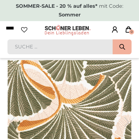
SOMMER-SALE
- 20 % auf alles*
mit Code:
Sommer
0