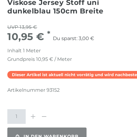
Viskose Jersey Stoff uni
dunkelblau 150cm Breite
UVP 13,95 €
*
10,95 €
Du sparst:
3,00 €
Inhalt
1
Meter
Grundpreis
10,95 € / Meter
Dieser Artikel ist aktuell nicht vorrätig und wird nachbestel
Artikelnummer
93152
IN DEN WARENKORB