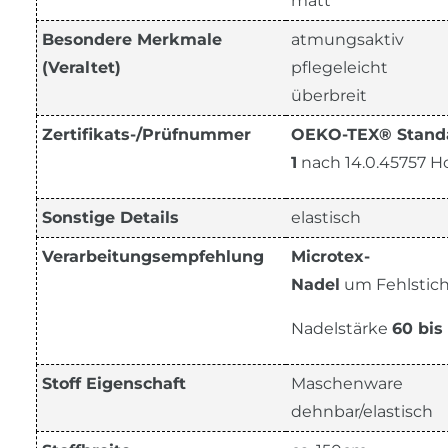
matt
Besondere Merkmale
atmungsaktiv
(Veraltet)
pflegeleicht
überbreit
Zertifikats-/Prüfnummer
OEKO-TEX® Standa
1
nach 14.0.45757 H
Sonstige Details
elastisch
Verarbeitungsempfehlung
Microtex-
Nadel
um Fehlstic
Nadelstärke
60 bis
Stoff Eigenschaft
Maschenware
dehnbar/elastisch