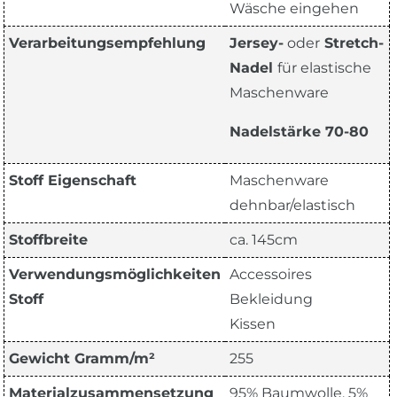
Wäsche eingehen
Verarbeitungsempfehlung
Jersey-
oder
Stretch-
Nadel
für elastische
Maschenware
Nadelstärke 70-80
Stoff Eigenschaft
Maschenware
dehnbar/elastisch
Stoffbreite
ca. 145cm
Verwendungsmöglichkeiten
Accessoires
Stoff
Bekleidung
Kissen
Gewicht Gramm/m²
255
Materialzusammensetzung
95% Baumwolle, 5%