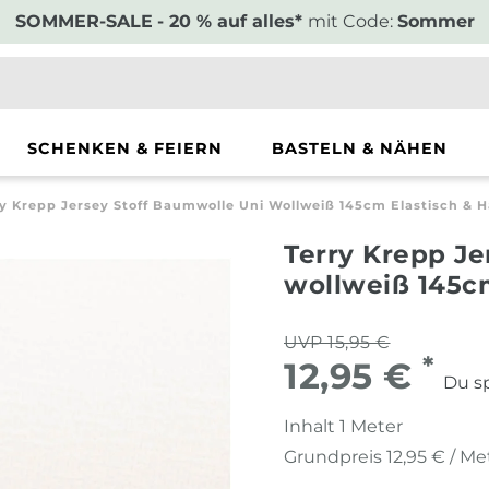
SOMMER-SALE
- 20 % auf alles*
mit Code:
Sommer
SCHENKEN & FEIERN
BASTELN & NÄHEN
ry Krepp Jersey Stoff Baumwolle Uni Wollweiß 145cm Elastisch & 
Terry Krepp Je
wollweiß 145cm
UVP 15,95 €
*
12,95 €
Du sp
Inhalt
1
Meter
Grundpreis
12,95 € / Me