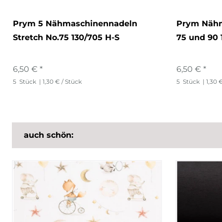
Prym 5 Nähmaschinennadeln
Prym Nähm
Stretch No.75 130/705 H-S
75 und 90 
6,50 € *
6,50 € *
5
Stück
| 1,30 € / Stück
5
Stück
| 1,30 
auch schön: