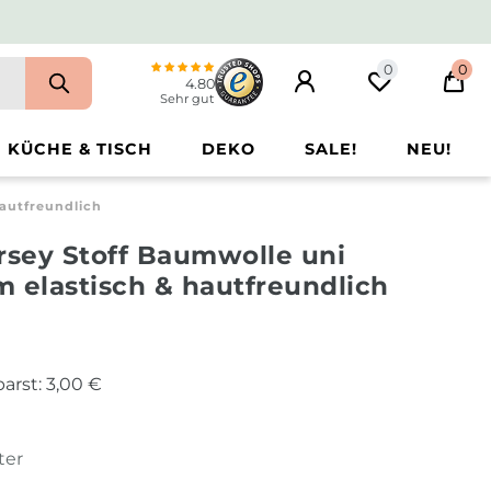
0
0
4.80
Sehr gut
KÜCHE & TISCH
DEKO
SALE!
NEU!
Hautfreundlich
rsey Stoff Baumwolle uni
 elastisch & hautfreundlich
arst:
3,00 €
ter