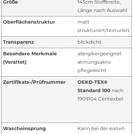
Größe
145cm Stoffbreite,
Länge nach Auswahl
Oberflächenstruktur
matt
strukturiert/texturiert
Transparenz
blickdicht
Besondere Merkmale
allergikergeeignet
(Veraltet)
atmungsaktiv
pflegeleicht
Zertifikats-/Prüfnummer
OEKO-TEX®
Standard 100
nach
1909104 Centexbel
Wascheinsprung
Kann bei der ersten