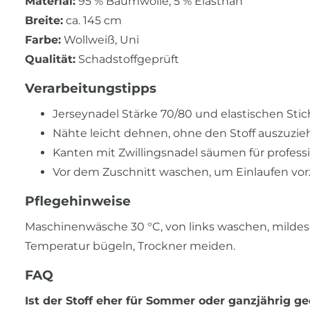
Material:
95 % Baumwolle, 5 % Elasthan
Breite:
ca. 145 cm
Farbe:
Wollweiß, Uni
Qualität:
Schadstoffgeprüft
Verarbeitungstipps
Jerseynadel Stärke 70/80 und elastischen Sti
Nähte leicht dehnen, ohne den Stoff auszuzi
Kanten mit Zwillingsnadel säumen für profess
Vor dem Zuschnitt waschen, um Einlaufen v
Pflegehinweise
Maschinenwäsche 30 °C, von links waschen, mildes 
Temperatur bügeln, Trockner meiden.
FAQ
Ist der Stoff eher für Sommer oder ganzjährig g