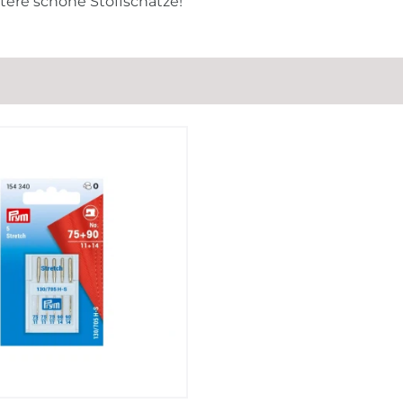
itere schöne Stoffschätze!