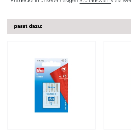
Entdecke in unserer riesigen
Stoffauswahl
viele we
passt dazu: