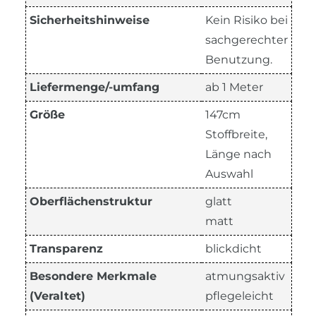
Sicherheitshinweise
Kein Risiko bei
sachgerechter
Benutzung.
Liefermenge/-umfang
ab 1 Meter
Größe
147cm
Stoffbreite,
Länge nach
Auswahl
Oberflächenstruktur
glatt
matt
Transparenz
blickdicht
Besondere Merkmale
atmungsaktiv
(Veraltet)
pflegeleicht