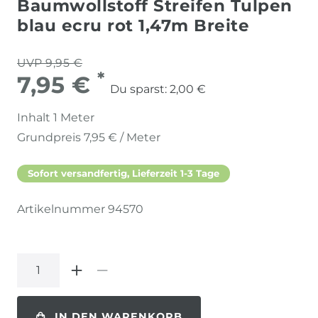
Baumwollstoff Streifen Tulpen
blau ecru rot 1,47m Breite
UVP 9,95 €
*
7,95 €
Du sparst:
2,00 €
Inhalt
1
Meter
Grundpreis
7,95 € / Meter
Sofort versandfertig, Lieferzeit 1-3 Tage
Artikelnummer
94570
IN DEN WARENKORB