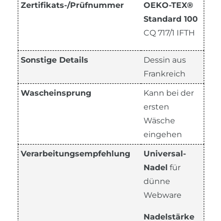
Zertifikats-/Prüfnummer
OEKO-TEX®
Standard 100
CQ 717/1 IFTH
Sonstige Details
Dessin aus
Frankreich
Wascheinsprung
Kann bei der
ersten
Wäsche
eingehen
Verarbeitungsempfehlung
Universal-
Nadel
für
dünne
Webware
Nadelstärke