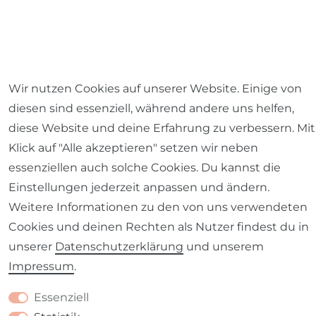
Wir nutzen Cookies auf unserer Website. Einige von
diesen sind essenziell, während andere uns helfen,
diese Website und deine Erfahrung zu verbessern. Mit
Klick auf "Alle akzeptieren" setzen wir neben
Versandkostenfrei ab einem
essenziellen auch solche Cookies. Du kannst die
Mindestbestellwert von 59,- Euro
(nur innerhalb
Einstellungen jederzeit anpassen und ändern.
Deutschlands). Für den Versand ins Ausland gilt
Weitere Informationen zu den von uns verwendeten
die reguläre Versandkostenpauschale.
Cookies und deinen Rechten als Nutzer findest du in
unserer
Daten­schutz­erklärung
und unserem
Impressum
.
ALLE PREISE INKL. MWST., ZZGL. VERSANDKOSTEN
Essenziell