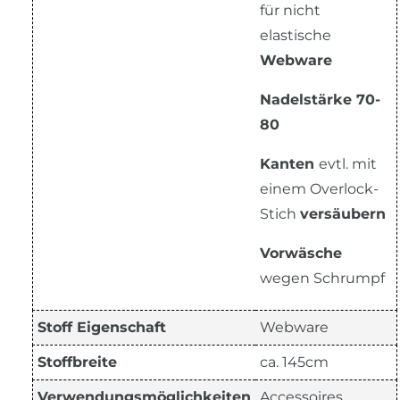
für nicht
elastische
Webware
Nadelstärke 70-
80
Kanten
evtl. mit
einem Overlock-
Stich
versäubern
Vorwäsche
wegen Schrumpf
Stoff Eigenschaft
Webware
Stoffbreite
ca. 145cm
Verwendungsmöglichkeiten
Accessoires