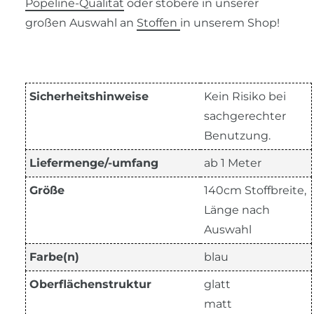
Popeline-Qualität
oder stöbere in unserer
großen Auswahl an
Stoffen
in unserem Shop!
Sicherheitshinweise
Kein Risiko bei
sachgerechter
Benutzung.
Liefermenge/-umfang
ab 1 Meter
Größe
140cm Stoffbreite,
Länge nach
Auswahl
Farbe(n)
blau
Oberflächenstruktur
glatt
matt