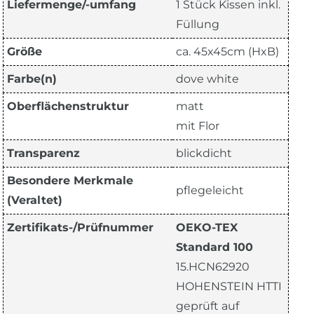
Liefermenge/-umfang
1 Stück Kissen inkl.
Füllung
Größe
ca. 45x45cm (HxB)
Farbe(n)
dove white
Oberflächenstruktur
matt
mit Flor
Transparenz
blickdicht
Besondere Merkmale
pflegeleicht
(Veraltet)
Zertifikats-/Prüfnummer
OEKO-TEX
Standard 100
15.HCN62920
HOHENSTEIN HTTI
geprüft auf