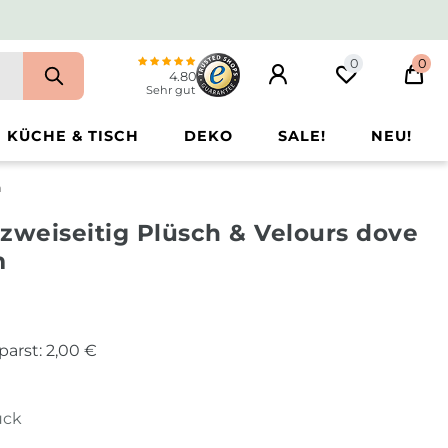
0
0
4.80
Sehr gut
KÜCHE & TISCH
DEKO
SALE!
NEU!
m
zweiseitig Plüsch & Velours dove
m
parst:
2,00 €
ück