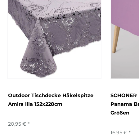
Outdoor Tischdecke Häkelspitze
SCHÖNER L
Amira lila 152x228cm
Panama Bas
Größen
20,95 € *
16,95 € *