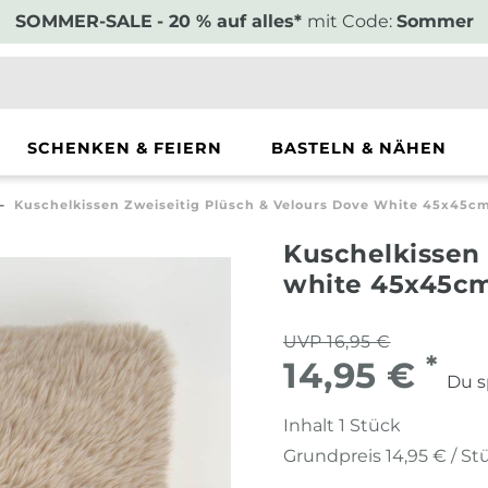
SOMMER-SALE
- 20 % auf alles*
mit Code:
Sommer
SCHENKEN & FEIERN
BASTELN & NÄHEN
Kuschelkissen Zweiseitig Plüsch & Velours Dove White 45x45c
Kuschelkissen 
white 45x45c
UVP 16,95 €
*
14,95 €
Du s
Inhalt
1
Stück
Grundpreis
14,95 € / St