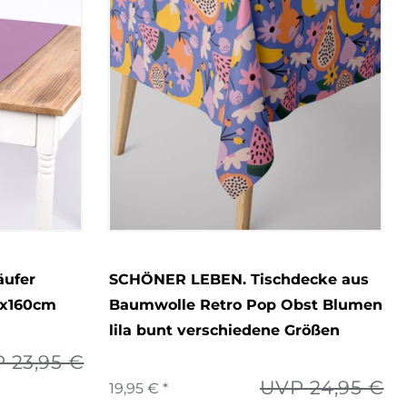
äufer
SCHÖNER LEBEN. Tischdecke aus
0x160cm
Baumwolle Retro Pop Obst Blumen
lila bunt verschiedene Größen
 23,95 €
UVP 24,95 €
19,95 € *