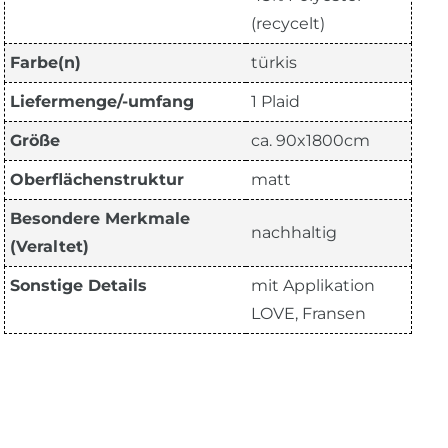
(recycelt)
Farbe(n)
türkis
Liefermenge/-umfang
1 Plaid
Größe
ca. 90x1800cm
Oberflächenstruktur
matt
Besondere Merkmale
nachhaltig
(Veraltet)
Sonstige Details
mit Applikation
LOVE, Fransen