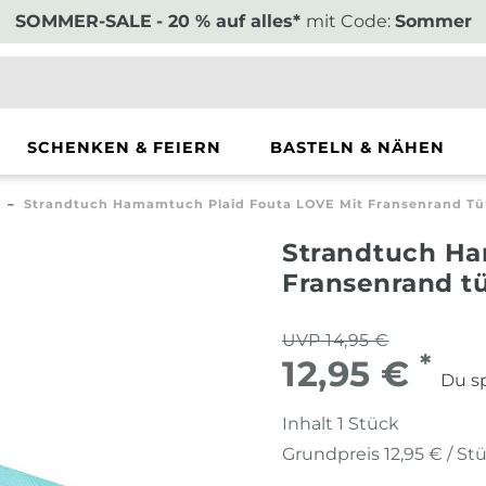
SOMMER-SALE
- 20 % auf alles*
mit Code:
Sommer
SCHENKEN & FEIERN
BASTELN & NÄHEN
Strandtuch Hamamtuch Plaid Fouta LOVE Mit Fransenrand Tü
Strandtuch Ha
Fransenrand t
UVP 14,95 €
*
12,95 €
Du sp
Inhalt
1
Stück
Grundpreis
12,95 € / St