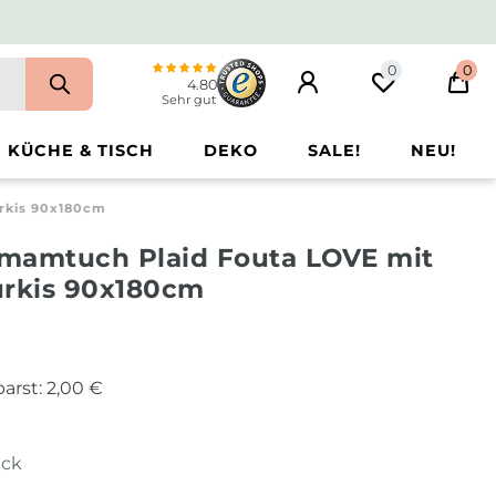
0
0
4.80
Sehr gut
KÜCHE & TISCH
DEKO
SALE!
NEU!
rkis 90x180cm
mamtuch Plaid Fouta LOVE mit
ürkis 90x180cm
arst:
2,00 €
ück