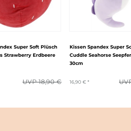
ndex Super Soft Plüsch
Kissen Spandex Super So
ns Strawberry Erdbeere
Cuddle Seahorse Seepfer
30cm
UVP 18,90 €
UVP
16,90 € *