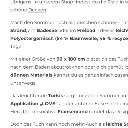
Übrigens: In unserem Shop findest du die Plaid in 
schöne
Decken
!
Mach den Sommer noch ein bisschen schöner – m
Strand
, am
Badesee
oder im
Freibad
– dieses
leic
Polyestergemisch (54 % Baumwolle, 45 % recycel
Tage.
Mit einer Größe von
90 x 180 cm
bietet dir das Tuc
nach dem Baden abzutrocknen oder dich gemütlic
dünnen Materials
kannst du es ganz einfach zusam
unterwegs!
Das leuchtende
Türkis
sorgt für echte Sommerlau
Applikation „LOVE“
an der unteren Ecke setzt ein
Herz. Der dekorative
Fransenrand
rundet das Design 
Doch das Tuch kann noch mehr: Auch als
leichte 