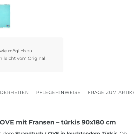
 wie möglich zu
n leicht vom Original
DERHEITEN
PFLEGEHINWEISE
FRAGE ZUM ARTIK
VE mit Fransen – türkis 90x180 cm
it dem
Strandtuch
LOVE
in leuchtendem Türkis
. Ob