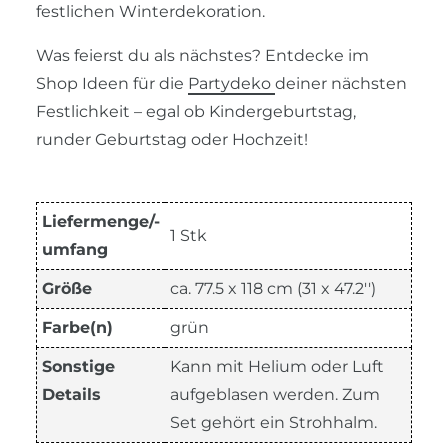
festlichen Winterdekoration.
Was feierst du als nächstes? Entdecke im
Shop Ideen für die
Partydeko
deiner nächsten
Festlichkeit – egal ob Kindergeburtstag,
runder Geburtstag oder Hochzeit!
Liefermenge/-
1 Stk
umfang
Größe
ca. 77.5 x 118 cm (31 x 47.2'')
Farbe(n)
grün
Sonstige
Kann mit Helium oder Luft
Details
aufgeblasen werden. Zum
Set gehört ein Strohhalm.