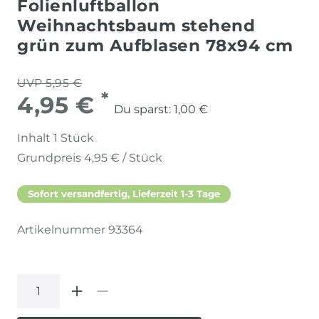
Folienluftballon
Weihnachtsbaum stehend
grün zum Aufblasen 78x94 cm
UVP 5,95 €
*
4,95 €
Du sparst:
1,00 €
Inhalt
1
Stück
Grundpreis
4,95 € / Stück
Sofort versandfertig, Lieferzeit 1-3 Tage
Artikelnummer
93364