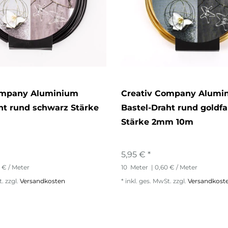
ompany Aluminium
Creativ Company Alumi
ht rund schwarz Stärke
Bastel-Draht rund goldfa
Stärke 2mm 10m
5,95 € *
 € / Meter
10
Meter
| 0,60 € / Meter
t.
zzgl.
Versandkosten
*
inkl. ges. MwSt.
zzgl.
Versandkost