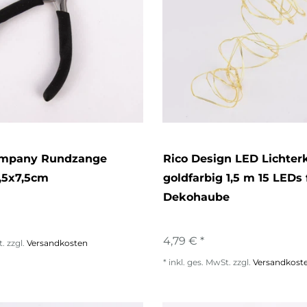
ompany Rundzange
Rico Design LED Lichter
,5x7,5cm
goldfarbig 1,5 m 15 LEDs 
Dekohaube
4,79 € *
t.
zzgl.
Versandkosten
*
inkl. ges. MwSt.
zzgl.
Versandkost