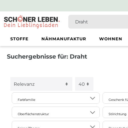
STOFFE
NÄHMANUFAKTUR
WOHNEN
Suchergebnisse für: Draht
Farbfamilie
Geschenk fü
Selbermach
1
1
1
5
Oberflächenstruktur
Stilrichtung
beige
bunt
farblos
gold
1
glänzend
floral