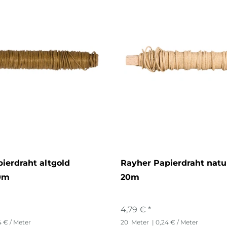
ierdraht altgold
Rayher Papierdraht nat
0m
20m
4,79 € *
4 € / Meter
20
Meter
| 0,24 € / Meter