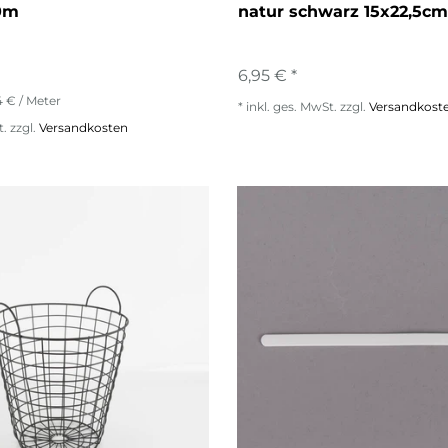
0m
natur schwarz 15x22,5cm
6,95 € *
4 € / Meter
*
inkl. ges. MwSt.
zzgl.
Versandkost
t.
zzgl.
Versandkosten