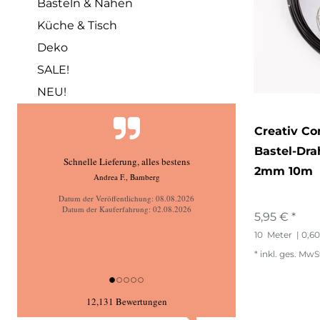
Basteln & Nähen
Küche & Tisch
Deko
SALE!
NEU!
Creativ C
Bastel-Dra
Tolle Stoffe und faire Angebote! Gerne wieder :)
2mm 10m
Datum der Veröffentlichung: 08.08.2026
Datum der Kauferfahrung: 02.08.2026
5,95 € *
10
Meter
| 0,60
*
inkl. ges. MwS
12,131 Bewertungen