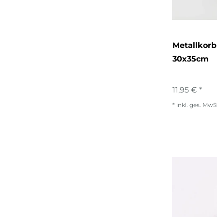
Metallkorb
30x35cm
11,95 € *
*
inkl. ges. MwS