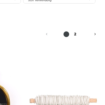
Stoff Verwendung
5
Holz
1
17
Creativ Company
3
3
Accessoires
6
Kunstfaser
2
1
dotcomgiftshop
3
Bekleidung
6
Kunststoff
1
1
Gerster
17
Metall
1
2
Prym
1
2
6
Papier/Pappe
1
19
Rayher
1
Wolle
1
7
Rico Design
1
1
Temerity Jones
1
1
Party Deco
1
2
2