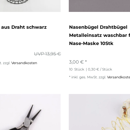
 aus Draht schwarz
Nasenbügel Drahtbügel
Metalleinsatz waschbar 
Nase-Maske 10Stk
UVP 13,95 €
3,00 € *
t.
zzgl.
Versandkosten
10
Stück
| 0,30 € / Stück
*
inkl. ges. MwSt.
zzgl.
Versandkost