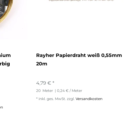
nium
Rayher Papierdraht weiß 0,55mm
rbig
20m
4,79 € *
20
Meter
| 0,24 € / Meter
*
inkl. ges. MwSt.
zzgl.
Versandkosten
en