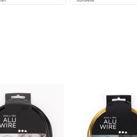
iten
Stoffbreite
1
Blätter
1
bis 60cm
2
Blumen/Blüten
Geometrie/Grafik
Herzen
Ornamente/Mandalas
Pflanzen
Regenbogen
Sterne
Vögel
Wald/Bäume
Wolken