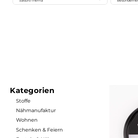
Saison/Thema
Besonderhe
2
9
1
9
3
glatt
glamourös
1
Sommer
Outdoor
grau
grün
kupfer
natur
4
matt
Landhaus
10
Weihnachten
2
1
3
7
1
Prägemuster
orange
pastell
rot
schwarz
2
strukturiert/texturiert
3
2
6
silber
violett
weiß
Kategorien
Stoffe
Nähmanufaktur
Wohnen
Schenken & Feiern