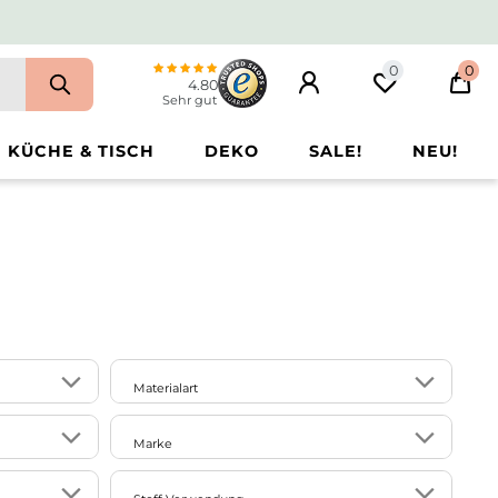
0
0
4.80
Sehr gut
KÜCHE & TISCH
DEKO
SALE!
NEU!
Materialart
1
2
Naturfaser/Naturmaterial
Marke
1
1
Glas
6
1
Clayre & Eef