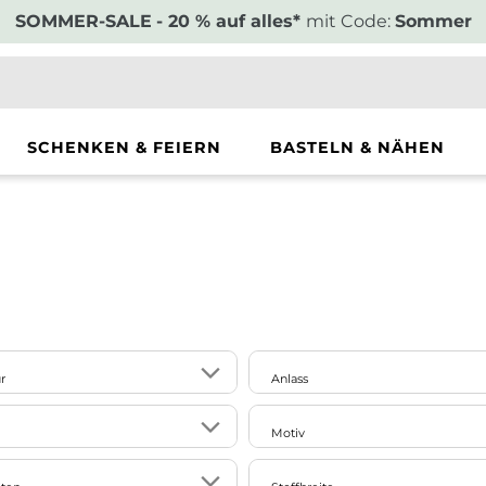
SOMMER-SALE
- 20 % auf alles*
mit Code:
Sommer
SCHENKEN & FEIERN
BASTELN & NÄHEN
r
Anlass
1
er
Ostern
Motiv
Schulanfang
1
gemustert