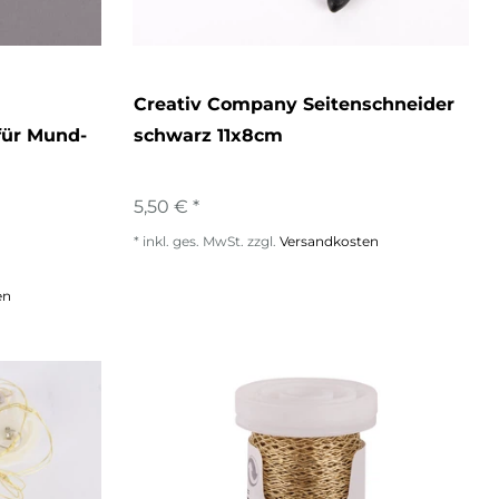
Creativ Company Seitenschneider
für Mund-
schwarz 11x8cm
5,50 € *
*
inkl. ges. MwSt.
zzgl.
Versandkosten
en