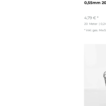
0,55mm 2
4,79 € *
20
Meter
| 0,2
*
inkl. ges. MwS