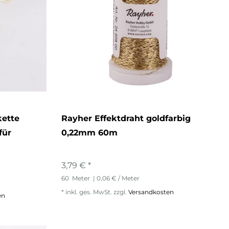
kette
Rayher Effektdraht goldfarbig
für
0,22mm 60m
3,79 € *
60
Meter
| 0,06 € / Meter
*
inkl. ges. MwSt.
zzgl.
Versandkosten
en