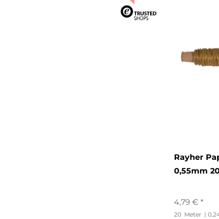
Rayher Pap
0,55mm 2
4,79 € *
20
Meter
| 0,2