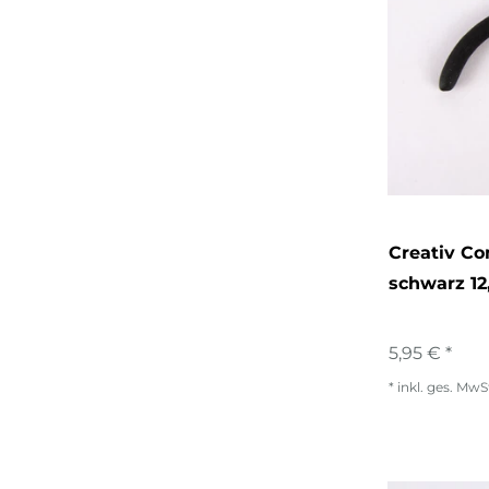
Creativ C
schwarz 12
5,95 € *
*
inkl. ges. MwS