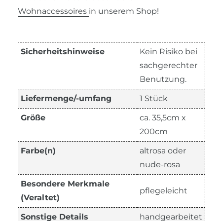
W
ohnaccessoires
in unserem Shop!
Sicherheitshinweise
Kein Risiko bei
sachgerechter
Benutzung.
Liefermenge/-umfang
1 Stück
Größe
ca. 35,5cm x
200cm
Farbe(n)
altrosa oder
nude-rosa
Besondere Merkmale
pflegeleicht
(Veraltet)
Sonstige Details
handgearbeitet