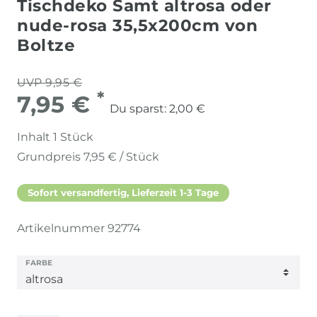
Tischdeko Samt altrosa oder
nude-rosa 35,5x200cm von
Boltze
UVP 9,95 €
*
7,95 €
Du sparst:
2,00 €
Inhalt
1
Stück
Grundpreis
7,95 € / Stück
Sofort versandfertig, Lieferzeit 1-3 Tage
Artikelnummer
92774
FARBE