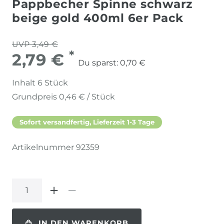
Pappbecher Spinne schwarz
beige gold 400ml 6er Pack
UVP 3,49 €
*
2,79 €
Du sparst:
0,70 €
Inhalt
6
Stück
Grundpreis
0,46 € / Stück
Sofort versandfertig, Lieferzeit 1-3 Tage
Artikelnummer
92359
IN DEN WARENKORB