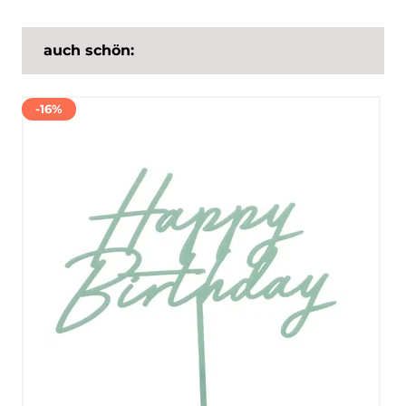
auch schön:
-16%