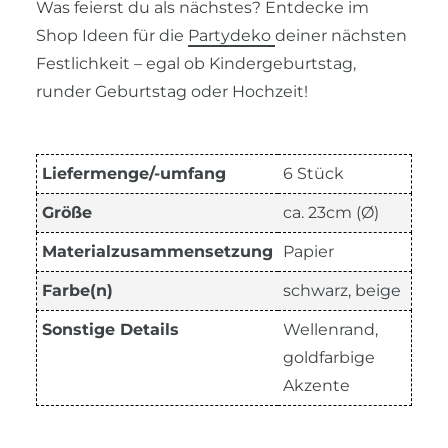
Was feierst du als nächstes? Entdecke im
Shop Ideen für die
Partydeko
deiner nächsten
Festlichkeit – egal ob Kindergeburtstag,
runder Geburtstag oder Hochzeit!
Liefermenge/-umfang
6 Stück
Größe
ca. 23cm (Ø)
Materialzusammensetzung
Papier
Farbe(n)
schwarz, beige
Sonstige Details
Wellenrand,
goldfarbige
Akzente