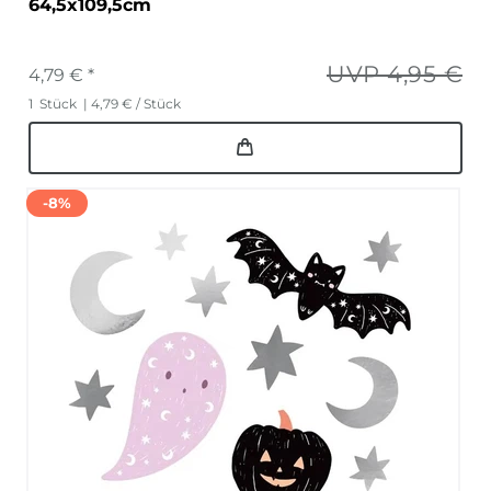
64,5x109,5cm
UVP 4,95 €
4,79 € *
1
Stück
| 4,79 € / Stück
-8%