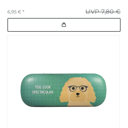
UVP 7,80 €
6,95 € *