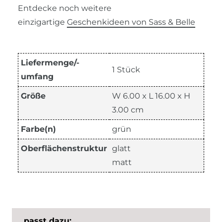
Entdecke noch weitere
einzigartige
Geschenkideen von Sass & Belle
Liefermenge/-
1 Stück
umfang
Größe
W 6.00 x L 16.00 x H
3.00 cm
Farbe(n)
grün
Oberflächenstruktur
glatt
matt
passt dazu: