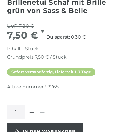
Brillenetui Schaf mit Brille
grün von Sass & Belle
UVP 7,80 €
*
7,50 €
Du sparst:
0,30 €
Inhalt
1
Stück
Grundpreis
7,50 € / Stück
Sofort versandfertig, Lieferzeit 1-3 Tage
Artikelnummer
92765
IN DEN WARENKORB