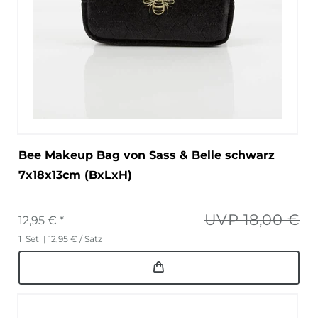
Bee Makeup Bag von Sass & Belle schwarz
7x18x13cm (BxLxH)
UVP 18,00 €
12,95 € *
1
Set
| 12,95 € / Satz