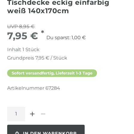
Tischdecke eckig einfarbig
weiß 140x170cm
UVP 8,95 €
*
7,95 €
Du sparst:
1,00 €
Inhalt
1
Stück
Grundpreis
7,95 € / Stück
Sofort versandfertig, Lieferzeit 1-3 Tage
Artikelnummer
67284
IN DEN WARENKORB