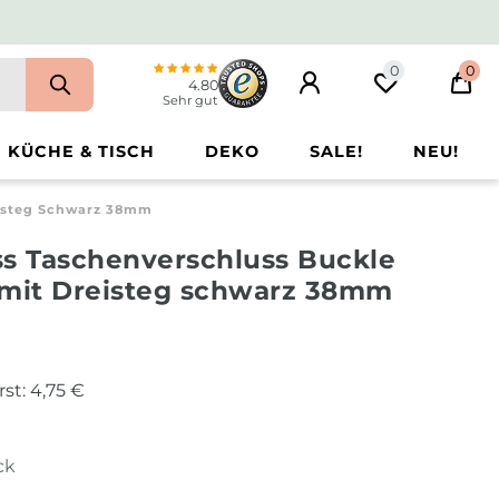
0
0
4.80
Sehr gut
KÜCHE & TISCH
DEKO
SALE!
NEU!
eisteg Schwarz 38mm
ss Taschenverschluss Buckle
 mit Dreisteg schwarz 38mm
rst:
4,75 €
ck