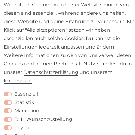
Wir nutzen Cookies auf unserer Website. Einige von
diesen sind essenziell, während andere uns helfen,
diese Website und deine Erfahrung zu verbessern. Mit
Impressum
Daten­schutz­erklärung
AGB
Klick auf "Alle akzeptieren" setzen wir neben
essenziellen auch solche Cookies. Du kannst die
Einstellungen jederzeit anpassen und ändern.
Weitere Informationen zu den von uns verwendeten
Cookies und deinen Rechten als Nutzer findest du in
Barrierefreiheitserklärung
Widerrufs­recht
unserer
Daten­schutz­erklärung
und unserem
Impressum
.
Essenziell
Statistik
Kontakt
VERTRAG WIDERRUFEN
Marketing
DHL Wunschzustellung
PayPal