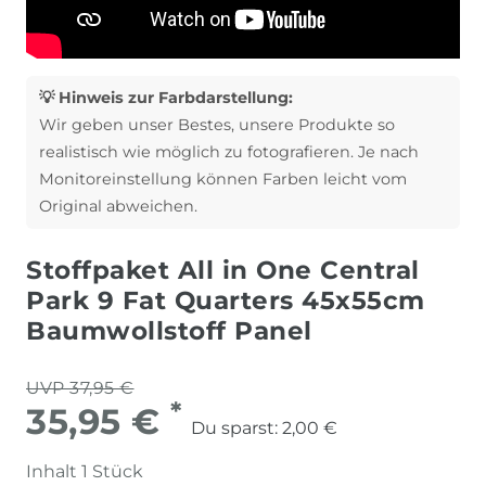
💡 Hinweis zur Farbdarstellung:
Wir geben unser Bestes, unsere Produkte so
realistisch wie möglich zu fotografieren. Je nach
Monitoreinstellung können Farben leicht vom
Original abweichen.
Stoffpaket All in One Central
Park 9 Fat Quarters 45x55cm
Baumwollstoff Panel
UVP 37,95 €
*
35,95 €
Du sparst:
2,00 €
Inhalt
1
Stück