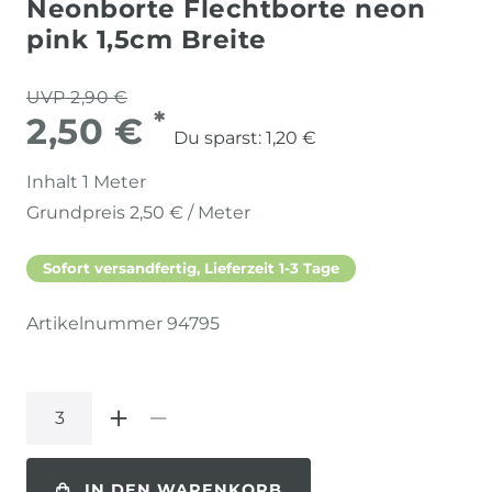
Neonborte Flechtborte neon
pink 1,5cm Breite
UVP 2,90 €
*
2,50 €
Du sparst:
1,20 €
Inhalt
1
Meter
Grundpreis
2,50 € / Meter
Sofort versandfertig, Lieferzeit 1-3 Tage
Artikelnummer
94795
IN DEN WARENKORB