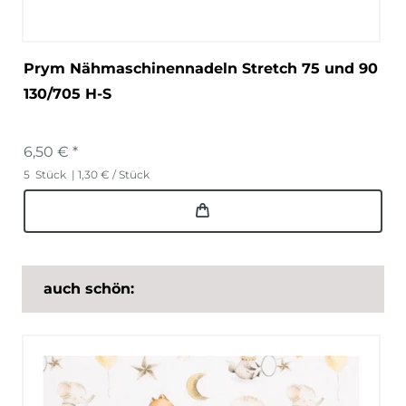
Prym Nähmaschinennadeln Stretch 75 und 90
130/705 H-S
6,50 € *
5
Stück
| 1,30 € / Stück
auch schön: