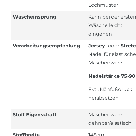
Lochmuster
Wascheinsprung
Kann bei der erste
Wäsche leicht
eingehen
Verarbeitungsempfehlung
Jersey-
oder
Stretc
Nadel für elastische
Maschenware
Nadelstärke 75-90
Evtl. Nähfußdruck
herabsetzen
Stoff Eigenschaft
Maschenware
dehnbar/elastisch
Stoffbreite
145cm