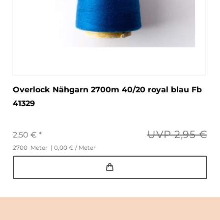
Overlock Nähgarn 2700m 40/20 royal blau Fb
41329
UVP 2,95 €
2,50 € *
2700
Meter
| 0,00 € / Meter