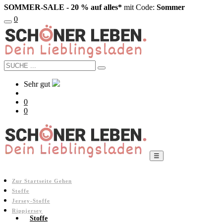
SOMMER-SALE
- 20 % auf alles*
mit Code:
Sommer
0
Sehr gut
0
0
☰
Zur Startseite Gehen
Stoffe
Jersey-Stoffe
Rippjersey
Stoffe
Jersey Stoff Rippjersey Baumwolle Entchen Wollweiß Gelb 1,20m Breite